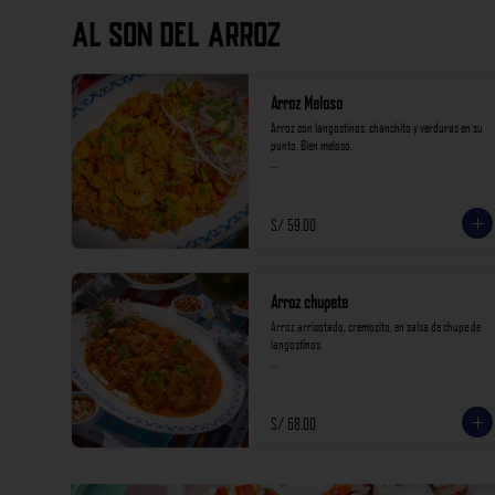
AL SON DEL ARROZ
Arroz Meloso
Arroz con langostinos, chanchito y verduras en su 
punto. Bien meloso.

*Nuestros precios están expresados en soles e 
incluyen impuestos de ley y recargo al consumo.*
S/ 59.00
Arroz chupete
Arroz arrisotado, cremosito, en salsa de chupe de 
langostinos.

*Nuestros precios están expresados en soles e 
incluyen impuestos de ley y recargo al consumo.*
S/ 68.00