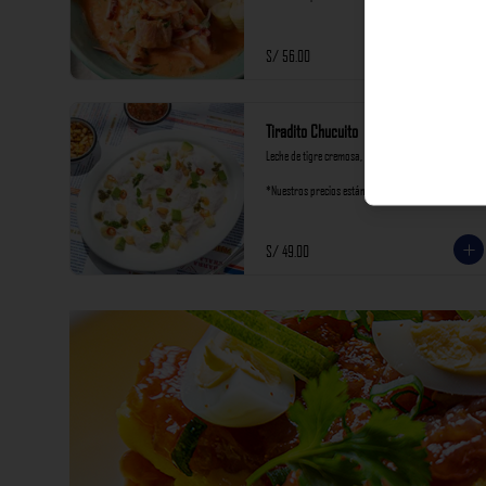
incluyen impuestos de ley y recargo al consumo.
S/ 56.00
Tiradito Chucuito
Leche de tigre cremosa, palta y oliva.

*Nuestros precios están expresados en soles e 
incluyen impuestos de ley y recargo al consumo.
S/ 49.00