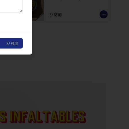
incluyen impuestos de ley y recargo al consumo.
S/ 56.00
S/ 49.00