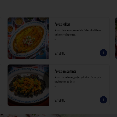
Arroz Nikkei
Arroz chaufa con pescado bróster y tortilla en 
salsa curry japonesa.

*Nuestros precios están expresados en soles e 
incluyen impuestos de ley y recargo al consumo.*
S/ 59.00
Arroz en su tinta
Arroz con calamar, pulpo y chicharrón de pota 
cocinado en su tinta.

*Nuestros precios están expresados en soles e 
incluyen impuestos de ley y recargo al consumo.*
S/ 68.00