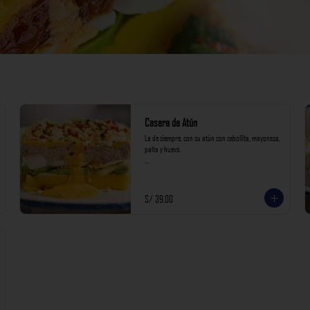
Casera de Atún
La de siempre, con su atún con cebollita, mayonesa, 
palta y huevo.

*Nuestros precios están expresados en soles e 
incluyen impuestos de ley y recargo al consumo.
S/ 39.00