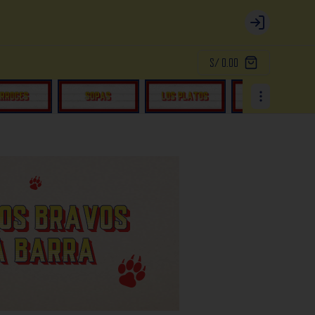
Login
S/ 0.00