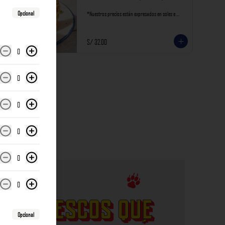
Opcional
*Nuestros precios están expresados en soles e 
incluyen impuestos de ley y recargo al consumo.
S/ 32.00
0
0
0
0
0
0
Opcional