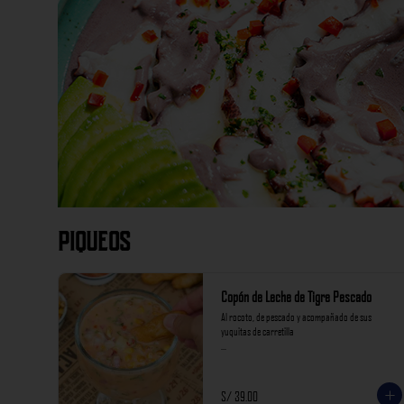
Piqueos
Copón de Leche de Tigre Pescado
Al rocoto, de pescado y acompañado de sus 
yuquitas de carretilla

*Nuestros precios están expresados en soles e 
incluyen impuestos de ley y recargo al consumo.
S/ 39.00