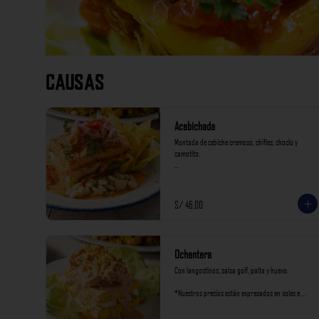
Causas
Acebichada
Montada de cebiche cremoso, chifles, choclo y 
camotito.

*Nuestros precios están expresados en soles e 
incluyen impuestos de ley y recargo al consumo.
S/ 46.00
Ochentera
Con langostinos, salsa golf, palta y huevo.

*Nuestros precios están expresados en soles e 
incluyen impuestos de ley y recargo al consumo.