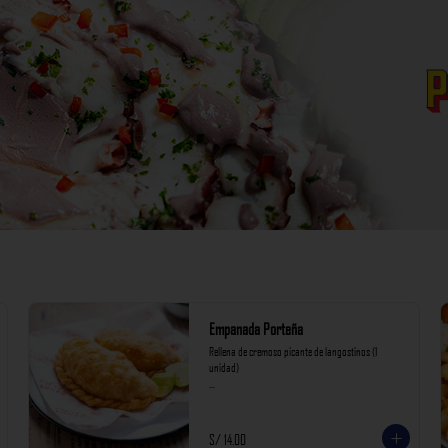
Empanada Porteña
Rellena de cremoso picante de langostinos (1 
unidad)

*Nuestros precios están expresados en soles e 
incluyen impuestos de ley y recargo al consumo.
S/ 14.00