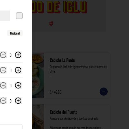
Opcional
0
Cebiche La Punta
De pescado, leche de tigre cremosa, palta y aceite de 
0
oliva.

*Nuestros precios están expresados en soles e 
incluyen impuestos de ley y recargo al consumo.
0
S/ 49.00
0
Cebiche del Puerto
Pescado con chicharrón y tortitas de choclo

*Nuestros precios están expresados en soles e 