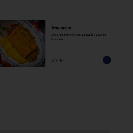
Arroz casero
Arroz verde con milanesa de pescado y papa a la 
huancaína.

*Nuestros precios están expresados en soles e 
incluyen impuestos de ley y recargo al consumo.*
S/ 59.00