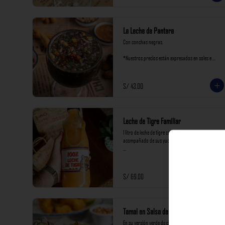
La Leche de Pantera
Con conchas negras.

*Nuestros precios están expresados en soles e 
incluyen impuestos de ley y recargo al consumo.
S/ 43.00
Leche de Tigre Familiar
1 litro de leche de tigre con pescado y mariscos, 
acompañado de sus yuquitas de carretilla

*Nuestros precios están expresados en soles e 
incluyen impuestos de ley y recargo al consumo.
S/ 69.00
Tamal en Salsa de Langostinos
En su versión verde de choclo tierno.
