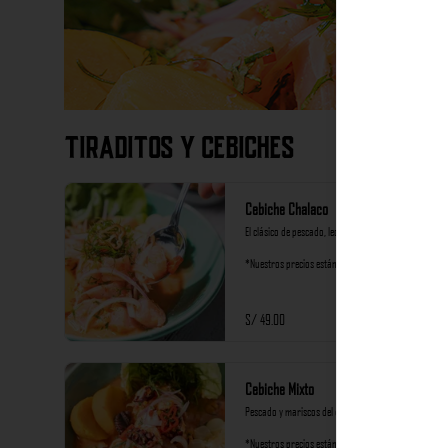
Tiraditos y Cebiches
Cebiche Chalaco
El clásico de pescado, leche de tigre de ají limo.

*Nuestros precios están expresados en soles e 
incluyen impuestos de ley y recargo al consumo.
S/ 49.00
Cebiche Mixto
Pescado y mariscos del día al rocoto

*Nuestros precios están expresados en soles e 