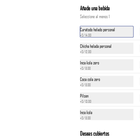
Añade una bebida
*Nuestros precios están expresados en soles e 
incluyen impuestos de ley y recargo al consumo.
Seleccione al menos 1
S/ 14.00
Curatodo helado personal
+
S/ 14.00
Chicha helada personal
+
S/ 12.00
Inca kola zero
+
S/ 8.00
Coca cola zero
+
S/ 8.00
Pilsen
+
S/ 13.00
Inca kola
+
S/ 8.00
Deseas cubiertos