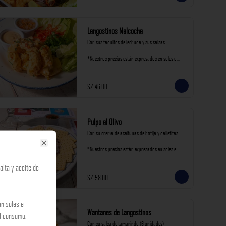
Langostinos Melcocha
Con sus taquitos de lechuga y sus salsas

*Nuestros precios están expresados en soles e 
incluyen impuestos de ley y recargo al consumo.
S/ 46.00
Pulpo al Olivo
Con su crema de aceitunas de botija y galletitas.

*Nuestros precios están expresados en soles e 
Close
incluyen impuestos de ley y recargo al consumo.
alta y aceite de
S/ 58.00
n soles e
Wantanes de Langostinos
al consumo.
Con su salsa de tamarindo (6 unidades)
