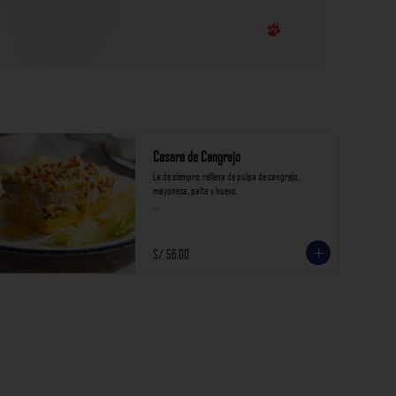
Casera de Cangrejo
La de siempre, rellena de pulpa de cangrejo, 
mayonesa, palta y huevo.

*Nuestros precios están expresados en soles e 
incluyen impuestos de ley y recargo al consumo.
S/ 56.00