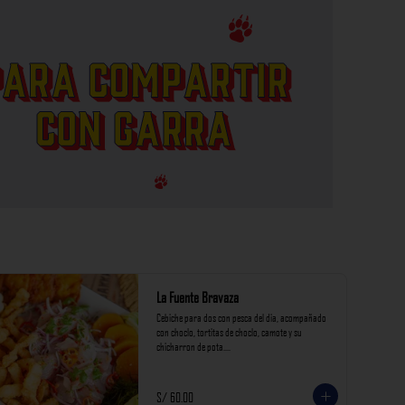
La Fuente Bravaza
Cebiche para dos con pesca del dia, acompañado 
con choclo, tortitas de choclo, camote y su 
chicharron de pota.

*Nuestros precios están expresados en soles e 
incluyen impuestos de ley y recargo al consumo.
S/ 60.00