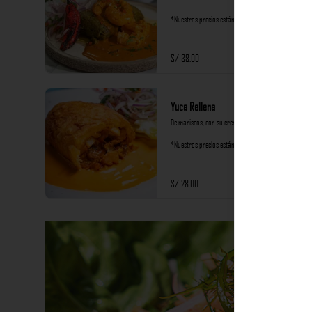
*Nuestros precios están expresados en soles e 
incluyen impuestos de ley y recargo al consumo.
S/ 38.00
Yuca Rellena
De mariscos, con su crema de rocoto y criolla.

*Nuestros precios están expresados en soles e 
incluyen impuestos de ley y recargo al consumo.
S/ 28.00