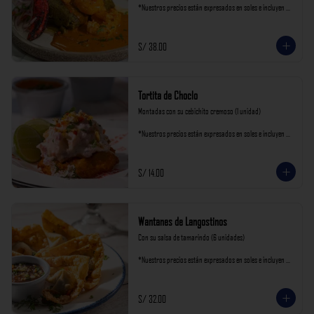
*Nuestros precios están expresados en soles e incluyen 
impuestos de ley y recargo al consumo.
S/ 38.00
Tortita de Choclo
Montadas con su cebichito cremoso (1 unidad)

*Nuestros precios están expresados en soles e incluyen 
impuestos de ley y recargo al consumo.
S/ 14.00
Wantanes de Langostinos
Con su salsa de tamarindo (6 unidades)

*Nuestros precios están expresados en soles e incluyen 
impuestos de ley y recargo al consumo.
S/ 32.00