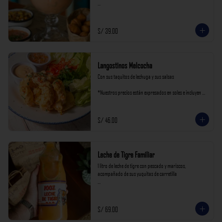
*Nuestros precios están expresados en soles e incluyen 
impuestos de ley y recargo al consumo.
S/ 39.00
Langostinos Melcocha
Con sus taquitos de lechuga y sus salsas

*Nuestros precios están expresados en soles e incluyen 
impuestos de ley y recargo al consumo.
S/ 46.00
Leche de Tigre Familiar
1 litro de leche de tigre con pescado y mariscos, 
acompañado de sus yuquitas de carretilla

*Nuestros precios están expresados en soles e incluyen 
impuestos de ley y recargo al consumo.
S/ 69.00