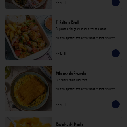
S/ 49.00
El Saltado Criollo
De pescado y langostinos con arroz con choclo.

*Nuestros precios están expresados en soles e incluyen 
impuestos de ley y recargo al consumo.
S/ 53.00
Milanesa de Pescado
Con tallarines a la huancaína

*Nuestros precios están expresados en soles e incluyen 
impuestos de ley y recargo al consumo.
S/ 49.00
Ravioles del Muelle