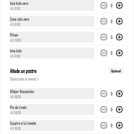
Inca kola zero
0
+
S/ 8.00
*Nuestros precios están expresados en soles e incluyen 
impuestos de ley y recargo al consumo.
Coca cola zero
0
+
S/ 8.00
S/ 16.00
Pilsen
0
+
S/ 13.00
Torta de Chocolate
Inca kola
0
Torta cubierta de fudge, rellena de manjar blanco

+
S/ 8.00
*Nuestros precios están expresados en soles e incluyen 
impuestos de ley y recargo al consumo.
Añade un postre
Opcional
Seleccione al menos 1
S/ 18.00
Alfajor Rascacielo
0
+
S/ 18.00
Turrón
Pie de Limón
Turrón de 3 pisos, lleno de tradición y dulzura

0
+
S/ 16.00
*Nuestros precios están expresados en soles e incluyen 
impuestos de ley y recargo al consumo.
Suspiro a la Limeña
0
+
S/ 16.00
S/ 18.00