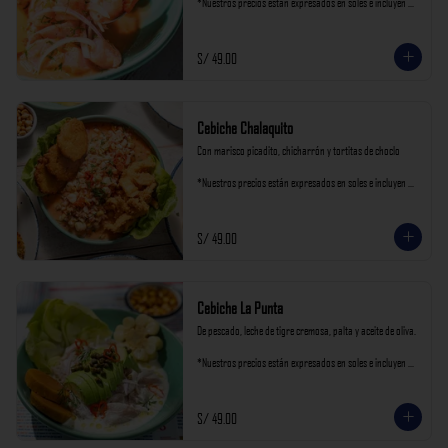
*Nuestros precios están expresados en soles e incluyen 
impuestos de ley y recargo al consumo.
S/ 49.00
Cebiche Chalaquito
Con marisco picadito, chicharrón y tortitas de choclo

*Nuestros precios están expresados en soles e incluyen 
impuestos de ley y recargo al consumo.
S/ 49.00
Cebiche La Punta
De pescado, leche de tigre cremosa, palta y aceite de oliva.

*Nuestros precios están expresados en soles e incluyen 
impuestos de ley y recargo al consumo.
S/ 49.00