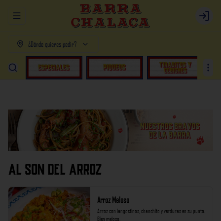
Abrir menu de navegación
Login
¿Dónde quieres pedir?
AL SON DEL ARROZ
Arroz Meloso
Arroz con langostinos, chanchito y verduras en su punto. 
Bien meloso.
