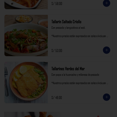
S/ 58.00
Tallarin Saltado Criollo
Con pescado y langostinos al wok.

*Nuestros precios están expresados en soles e incluyen 
impuestos de ley y recargo al consumo.
S/ 53.00
Tallarines Verdes del Mar
Con papa a la huancaína y milanesa de pescado

*Nuestros precios están expresados en soles e incluyen 
impuestos de ley y recargo al consumo.
S/ 49.00