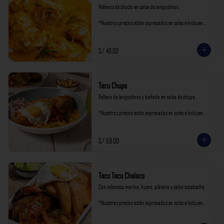
Rellenos de choclo en salsa de langostinos.

*Nuestros precios están expresados en soles e incluyen 
impuestos de ley y recargo al consumo.
S/ 49.00
Tacu Chupe
Relleno de langostinos y bañado en salsa de chupe.

*Nuestros precios están expresados en soles e incluyen 
impuestos de ley y recargo al consumo.
S/ 59.00
Tacu Tacu Chalaco
Con milanesa marina, huevo, plátano y salsa escabeche.

*Nuestros precios están expresados en soles e incluyen 
impuestos de ley y recargo al consumo.