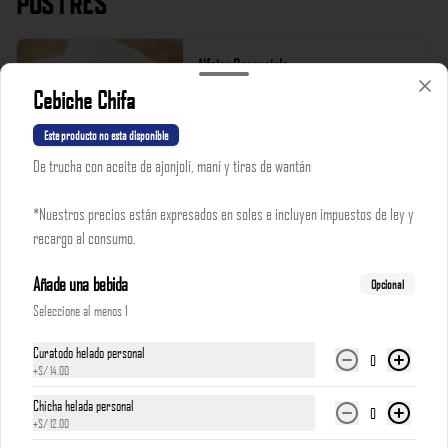
Postres
Alfajor Rascacielo
Relleno de manjar blanco

Cebiche Chifa
*Nuestros precios están expresados en soles e incluyen 
Este producto no esta disponible
impuestos de ley y recargo al consumo.
De trucha con aceite de ajonjolí, maní y tiras de wantán
S/ 18.00
*Nuestros precios están expresados en soles e incluyen impuestos de ley y
recargo al consumo.
Pie de Limón
Con la receta de la abuelita de Astrid.

Añade una bebida
Opcional
*Nuestros precios están expresados en soles e incluyen 
Seleccione al menos 1
impuestos de ley y recargo al consumo.
Curatodo helado personal
S/ 16.00
0
+
S/ 14.00
Chicha helada personal
0
+
S/ 12.00
Suspiro a la Limeña
Un dulce final  después de un cebichón
