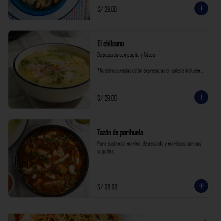
S/ 29.00
El chilcano
De pescado con papita y fideos

*Nuestros precios están expresados en soles e incluyen 
impuestos de ley y recargo al consumo.
S/ 29.00
Tazón de parihuela
Pura sustancia marina, de pescado y mariscos, con sus 
yuquitas.

*Nuestros precios están expresados en soles e incluyen 
impuestos de ley y recargo al consumo.
S/ 39.00