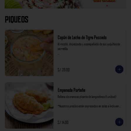
Piqueos
Copón de Leche de Tigre Pescado
Al rocoto, de pescado y acompañado de sus yuquitas de 
carretilla

*Nuestros precios están expresados en soles e incluyen 
impuestos de ley y recargo al consumo.
S/ 39.00
Empanada Porteña
Rellena de cremoso picante de langostinos (1 unidad)

*Nuestros precios están expresados en soles e incluyen 
impuestos de ley y recargo al consumo.
S/ 14.00