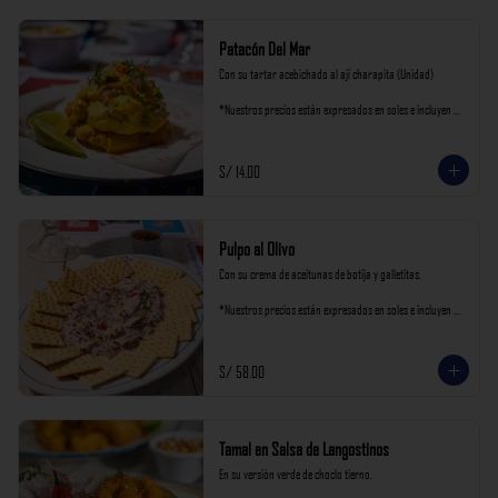
Patacón Del Mar
Con su tartar acebichado al ají charapita (Unidad)

*Nuestros precios están expresados en soles e incluyen 
impuestos de ley y recargo al consumo.
S/ 14.00
Pulpo al Olivo
Con su crema de aceitunas de botija y galletitas.

*Nuestros precios están expresados en soles e incluyen 
impuestos de ley y recargo al consumo.
S/ 58.00
Tamal en Salsa de Langostinos
En su versión verde de choclo tierno.
