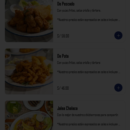
De Pescado
Con yucas fritas, salsa criolla y tártara.

*Nuestros precios están expresados en soles e incluyen 
impuestos de ley y recargo al consumo.
S/ 56.00
De Pota
Con yucas fritas, salsa criolla y tártara

*Nuestros precios están expresados en soles e incluyen 
impuestos de ley y recargo al consumo.
S/ 46.00
Jalea Chalaca
Con lo mejor de nuestros chicharrones para compartir.

*Nuestros precios están expresados en soles e incluyen 
impuestos de ley y recargo al consumo.