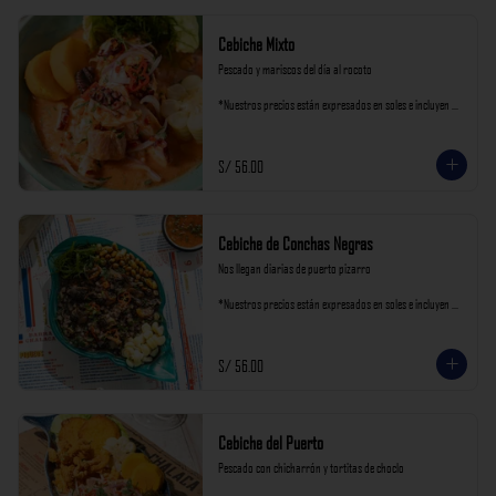
Cebiche Mixto
Pescado y mariscos del día al rocoto

*Nuestros precios están expresados en soles e incluyen 
impuestos de ley y recargo al consumo.
S/ 56.00
Cebiche de Conchas Negras
Nos llegan diarias de puerto pizarro

*Nuestros precios están expresados en soles e incluyen 
impuestos de ley y recargo al consumo.
S/ 56.00
Cebiche del Puerto
Pescado con chicharrón y tortitas de choclo
