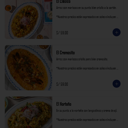
El Clásico
Arroz con mariscos en su punto bien criollo a la sartén.

*Nuestros precios están expresados en soles e incluyen 
impuestos de ley y recargo al consumo.
S/ 59.00
El Cremosito
Arroz con mariscos criollo pero bien cremosito.

*Nuestros precios están expresados en soles e incluyen 
impuestos de ley y recargo al consumo.
S/ 59.00
El Norteño
En su punto a la norteña con langostinos y crema de ají.

*Nuestros precios están expresados en soles e incluyen 
impuestos de ley y recargo al consumo.