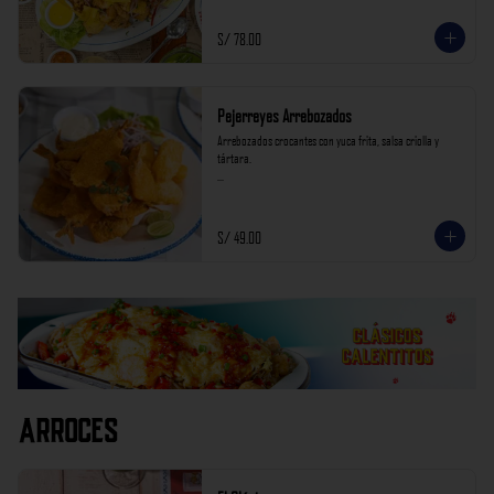
S/ 78.00
Pejerreyes Arrebozados
Arrebozados crocantes con yuca frita, salsa criolla y 
tártara.

*Nuestros precios están expresados en soles e incluyen 
impuestos de ley y recargo al consumo.
S/ 49.00
Arroces