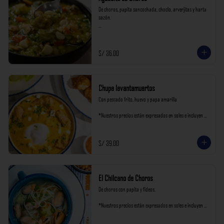
De choros, papita sancochada, choclo, arverjitas y harta 
sazón.

*Nuestros precios están expresados en soles e incluyen 
impuestos de ley y recargo al consumo.
S/ 36.00
Chupe levantamuertos
Con pescado frito, huevo y papa amarilla

*Nuestros precios están expresados en soles e incluyen 
impuestos de ley y recargo al consumo.
S/ 39.00
El Chilcano de Choros
De choros con papita y fideos.

*Nuestros precios están expresados en soles e incluyen 
impuestos de ley y recargo al consumo.