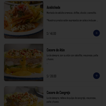
Acebichada
Montada de cebiche cremoso, chifles, choclo y camotito.

*Nuestros precios están expresados en soles e incluyen 
impuestos de ley y recargo al consumo.
S/ 46.00
Casera de Atún
La de siempre, con su atún con cebollita, mayonesa, palta 
y huevo.

*Nuestros precios están expresados en soles e incluyen 
impuestos de ley y recargo al consumo.
S/ 39.00
Casera de Cangrejo
La de siempre, rellena de pulpa de cangrejo, mayonesa, 
palta y huevo.
