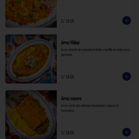
*Nuestros precios están expresados en soles e incluyen 
impuestos de ley y recargo al consumo.*
S/ 59.00
Arroz Nikkei
Arroz chaufa con pescado bróster y tortilla en salsa curry 
japonesa.

*Nuestros precios están expresados en soles e incluyen 
impuestos de ley y recargo al consumo.*
S/ 59.00
Arroz casero
Arroz verde con milanesa de pescado y papa a la 
huancaína.

*Nuestros precios están expresados en soles e incluyen 
impuestos de ley y recargo al consumo.*
S/ 59.00