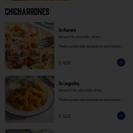
Chicharrones
De Huevera
Con yuca frita, salsa criolla y tártara.

*Nuestros precios están expresados en soles e incluyen 
impuestos de ley y recargo al consumo.
S/ 46.00
De Langostino
Con yucas fritas, salsa criolla y tártara.

*Nuestros precios están expresados en soles e incluyen 
impuestos de ley y recargo al consumo.
S/ 56.00