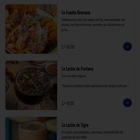
La Fuente Bravaza
Cebiche para dos con pesca del dia, acompañado con 
choclo, tortitas de choclo, camote y su chicharron de 
pota.

*Nuestros precios están expresados en soles e incluyen 
impuestos de ley y recargo al consumo.
S/ 60.00
La Leche de Pantera
Con conchas negras.

*Nuestros precios están expresados en soles e incluyen 
impuestos de ley y recargo al consumo.
S/ 43.00
La Leche de Tigre
Al rocoto, con pescado y mariscos, acompañado de 
yuquitas de carretilla
