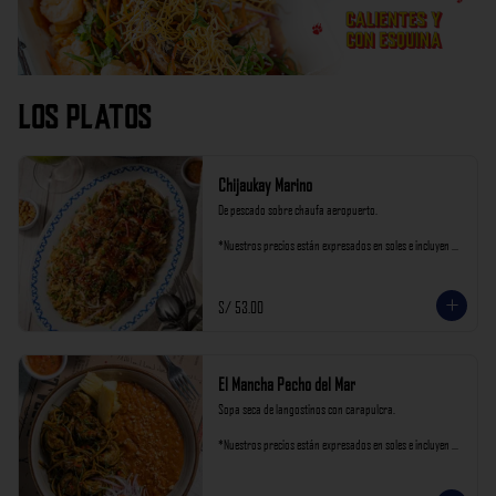
Los Platos
Chijaukay Marino
De pescado sobre chaufa aeropuerto.

*Nuestros precios están expresados en soles e incluyen 
impuestos de ley y recargo al consumo.
S/ 53.00
El Mancha Pecho del Mar
Sopa seca de langostinos con carapulcra.

*Nuestros precios están expresados en soles e incluyen 
impuestos de ley y recargo al consumo.