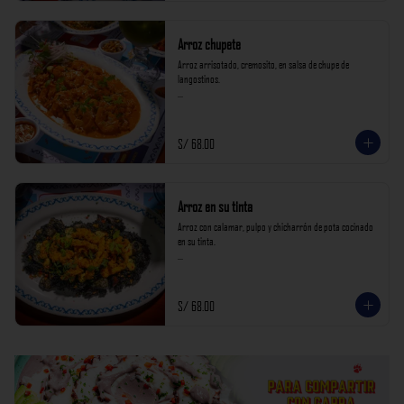
Arroz chupete
Arroz arrisotado, cremosito, en salsa de chupe de 
langostinos.

*Nuestros precios están expresados en soles e incluyen 
impuestos de ley y recargo al consumo.*
S/ 68.00
Arroz en su tinta
Arroz con calamar, pulpo y chicharrón de pota cocinado 
en su tinta.

*Nuestros precios están expresados en soles e incluyen 
impuestos de ley y recargo al consumo.*
S/ 68.00