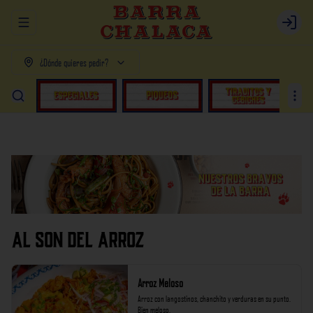
Abrir menu de navegación
Login
¿Dónde quieres pedir?
AL SON DEL ARROZ
Arroz Meloso
Arroz con langostinos, chanchito y verduras en su punto. 
Bien meloso.
