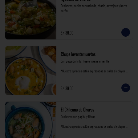
De choros, papita sancochada, choclo, arverjitas y harta 
sazón.

*Nuestros precios están expresados en soles e incluyen 
impuestos de ley y recargo al consumo.
S/ 36.00
Chupe levantamuertos
Con pescado frito, huevo y papa amarilla

*Nuestros precios están expresados en soles e incluyen 
impuestos de ley y recargo al consumo.
S/ 39.00
El Chilcano de Choros
De choros con papita y fideos.

*Nuestros precios están expresados en soles e incluyen 
impuestos de ley y recargo al consumo.