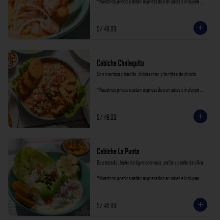
*Nuestros precios están expresados en soles e incluyen 
impuestos de ley y recargo al consumo.
S/ 49.00
Cebiche Chalaquito
Con marisco picadito, chicharrón y tortitas de choclo

*Nuestros precios están expresados en soles e incluyen 
impuestos de ley y recargo al consumo.
S/ 49.00
Cebiche La Punta
De pescado, leche de tigre cremosa, palta y aceite de oliva.

*Nuestros precios están expresados en soles e incluyen 
impuestos de ley y recargo al consumo.
S/ 49.00