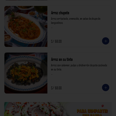
Arroz chupete
Arroz arrisotado, cremosito, en salsa de chupe de 
langostinos.

*Nuestros precios están expresados en soles e incluyen 
impuestos de ley y recargo al consumo.*
S/ 68.00
Arroz en su tinta
Arroz con calamar, pulpo y chicharrón de pota cocinado 
en su tinta.

*Nuestros precios están expresados en soles e incluyen 
impuestos de ley y recargo al consumo.*
S/ 68.00