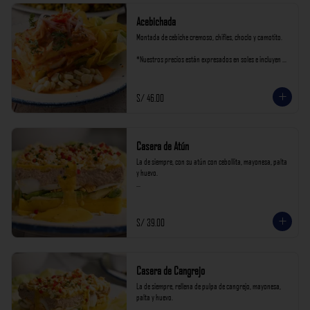
Acebichada
Montada de cebiche cremoso, chifles, choclo y camotito.

*Nuestros precios están expresados en soles e incluyen 
impuestos de ley y recargo al consumo.
S/ 46.00
Casera de Atún
La de siempre, con su atún con cebollita, mayonesa, palta 
y huevo.

*Nuestros precios están expresados en soles e incluyen 
impuestos de ley y recargo al consumo.
S/ 39.00
Casera de Cangrejo
La de siempre, rellena de pulpa de cangrejo, mayonesa, 
palta y huevo.
