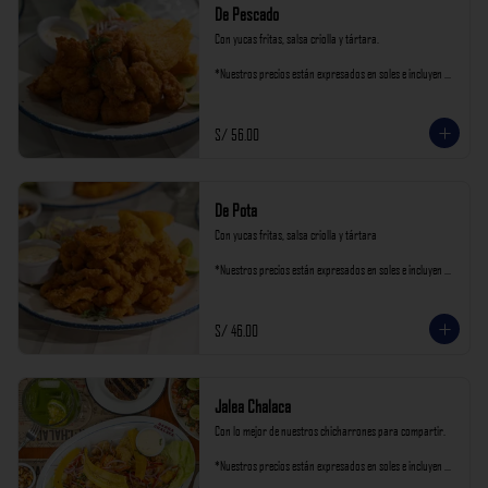
De Pescado
Con yucas fritas, salsa criolla y tártara.

*Nuestros precios están expresados en soles e incluyen 
impuestos de ley y recargo al consumo.
S/ 56.00
De Pota
Con yucas fritas, salsa criolla y tártara

*Nuestros precios están expresados en soles e incluyen 
impuestos de ley y recargo al consumo.
S/ 46.00
Jalea Chalaca
Con lo mejor de nuestros chicharrones para compartir.

*Nuestros precios están expresados en soles e incluyen 
impuestos de ley y recargo al consumo.