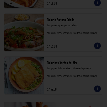
S/ 58.00
Tallarin Saltado Criollo
Con pescado y langostinos al wok.

*Nuestros precios están expresados en soles e incluyen 
impuestos de ley y recargo al consumo.
S/ 53.00
Tallarines Verdes del Mar
Con papa a la huancaína y milanesa de pescado

*Nuestros precios están expresados en soles e incluyen 
impuestos de ley y recargo al consumo.
S/ 49.00