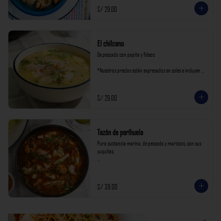
S/ 29.00
El chilcano
De pescado con papita y fideos

*Nuestros precios están expresados en soles e incluyen 
impuestos de ley y recargo al consumo.
S/ 29.00
Tazón de parihuela
Pura sustancia marina, de pescado y mariscos, con sus 
yuquitas.

*Nuestros precios están expresados en soles e incluyen 
impuestos de ley y recargo al consumo.
S/ 39.00