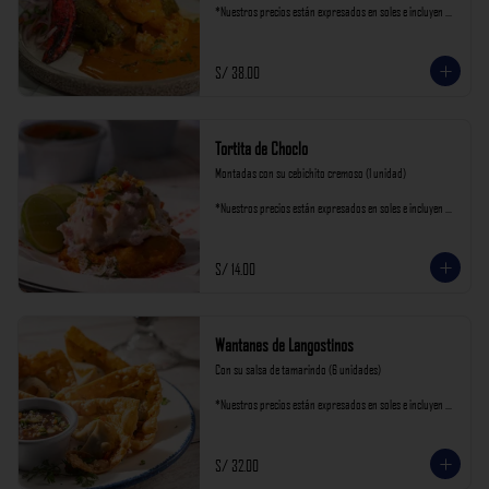
*Nuestros precios están expresados en soles e incluyen 
impuestos de ley y recargo al consumo.
S/ 38.00
Tortita de Choclo
Montadas con su cebichito cremoso (1 unidad)

*Nuestros precios están expresados en soles e incluyen 
impuestos de ley y recargo al consumo.
S/ 14.00
Wantanes de Langostinos
Con su salsa de tamarindo (6 unidades)

*Nuestros precios están expresados en soles e incluyen 
impuestos de ley y recargo al consumo.
S/ 32.00