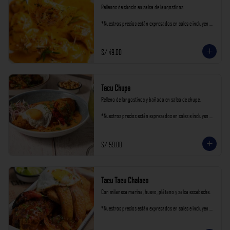
Rellenos de choclo en salsa de langostinos.

*Nuestros precios están expresados en soles e incluyen 
impuestos de ley y recargo al consumo.
S/ 49.00
Tacu Chupe
Relleno de langostinos y bañado en salsa de chupe.

*Nuestros precios están expresados en soles e incluyen 
impuestos de ley y recargo al consumo.
S/ 59.00
Tacu Tacu Chalaco
Con milanesa marina, huevo, plátano y salsa escabeche.

*Nuestros precios están expresados en soles e incluyen 
impuestos de ley y recargo al consumo.