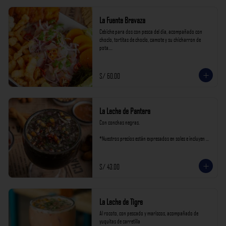
La Fuente Bravaza
Cebiche para dos con pesca del dia, acompañado con 
choclo, tortitas de choclo, camote y su chicharron de 
pota.

*Nuestros precios están expresados en soles e incluyen 
impuestos de ley y recargo al consumo.
S/ 60.00
La Leche de Pantera
Con conchas negras.

*Nuestros precios están expresados en soles e incluyen 
impuestos de ley y recargo al consumo.
S/ 43.00
La Leche de Tigre
Al rocoto, con pescado y mariscos, acompañado de 
yuquitas de carretilla
