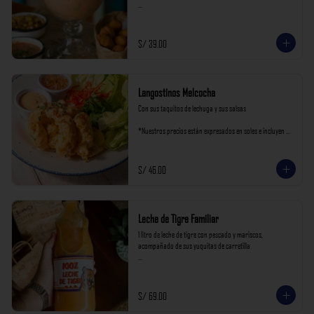
*Nuestros precios están expresados en soles e incluyen 
impuestos de ley y recargo al consumo.
S/ 39.00
Langostinos Melcocha
Con sus taquitos de lechuga y sus salsas

*Nuestros precios están expresados en soles e incluyen 
impuestos de ley y recargo al consumo.
S/ 46.00
Leche de Tigre Familiar
1 litro de leche de tigre con pescado y mariscos, 
acompañado de sus yuquitas de carretilla

*Nuestros precios están expresados en soles e incluyen 
impuestos de ley y recargo al consumo.
S/ 69.00