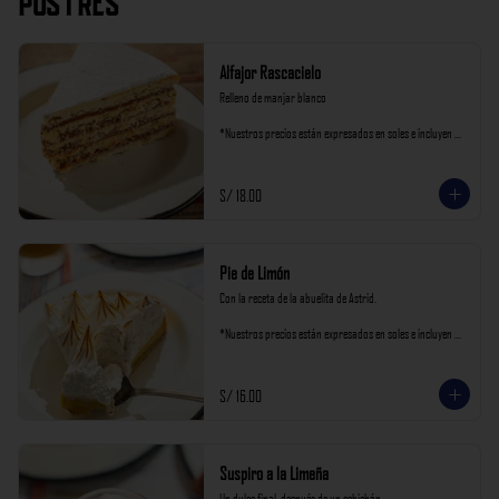
Postres
Alfajor Rascacielo
Relleno de manjar blanco

*Nuestros precios están expresados en soles e incluyen 
impuestos de ley y recargo al consumo.
S/ 18.00
Pie de Limón
Con la receta de la abuelita de Astrid.

*Nuestros precios están expresados en soles e incluyen 
impuestos de ley y recargo al consumo.
S/ 16.00
Suspiro a la Limeña
Un dulce final  después de un cebichón
