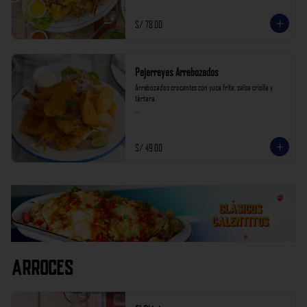
S/ 78.00
Pejerreyes Arrebozados
Arrebozados crocantes con yuca frita, salsa criolla y 
tártara.

*Nuestros precios están expresados en soles e incluyen 
impuestos de ley y recargo al consumo.
S/ 49.00
Arroces