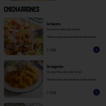
Chicharrones
De Huevera
Con yuca frita, salsa criolla y tártara.

*Nuestros precios están expresados en soles e incluyen 
impuestos de ley y recargo al consumo.
S/ 46.00
De Langostino
Con yucas fritas, salsa criolla y tártara.

*Nuestros precios están expresados en soles e incluyen 
impuestos de ley y recargo al consumo.
S/ 56.00