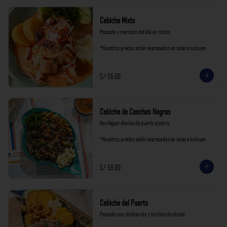
Cebiche Mixto
Pescado y mariscos del día al rocoto

*Nuestros precios están expresados en soles e incluyen 
impuestos de ley y recargo al consumo.
S/ 56.00
Cebiche de Conchas Negras
Nos llegan diarias de puerto pizarro

*Nuestros precios están expresados en soles e incluyen 
impuestos de ley y recargo al consumo.
S/ 56.00
Cebiche del Puerto
Pescado con chicharrón y tortitas de choclo
