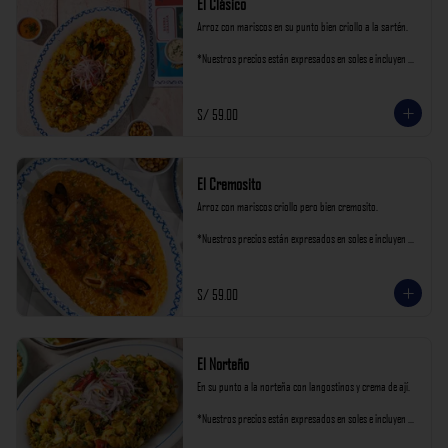
El Clásico
Arroz con mariscos en su punto bien criollo a la sartén.

*Nuestros precios están expresados en soles e incluyen 
impuestos de ley y recargo al consumo.
S/ 59.00
El Cremosito
Arroz con mariscos criollo pero bien cremosito.

*Nuestros precios están expresados en soles e incluyen 
impuestos de ley y recargo al consumo.
S/ 59.00
El Norteño
En su punto a la norteña con langostinos y crema de ají.

*Nuestros precios están expresados en soles e incluyen 
impuestos de ley y recargo al consumo.