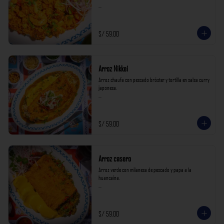
*Nuestros precios están expresados en soles e incluyen 
impuestos de ley y recargo al consumo.*
S/ 59.00
Arroz Nikkei
Arroz chaufa con pescado bróster y tortilla en salsa curry 
japonesa.

*Nuestros precios están expresados en soles e incluyen 
impuestos de ley y recargo al consumo.*
S/ 59.00
Arroz casero
Arroz verde con milanesa de pescado y papa a la 
huancaína.

*Nuestros precios están expresados en soles e incluyen 
impuestos de ley y recargo al consumo.*
S/ 59.00