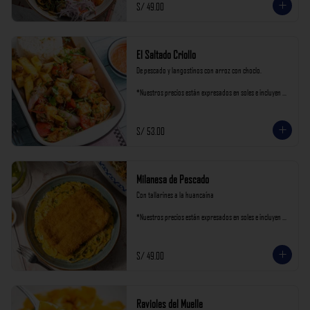
S/ 49.00
El Saltado Criollo
De pescado y langostinos con arroz con choclo.

*Nuestros precios están expresados en soles e incluyen 
impuestos de ley y recargo al consumo.
S/ 53.00
Milanesa de Pescado
Con tallarines a la huancaína

*Nuestros precios están expresados en soles e incluyen 
impuestos de ley y recargo al consumo.
S/ 49.00
Ravioles del Muelle