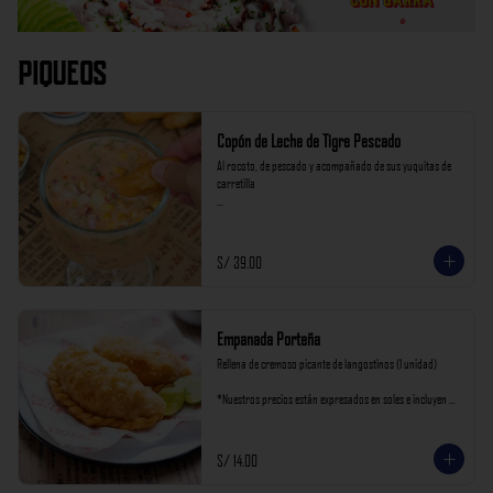
Piqueos
Copón de Leche de Tigre Pescado
Al rocoto, de pescado y acompañado de sus yuquitas de 
carretilla

*Nuestros precios están expresados en soles e incluyen 
impuestos de ley y recargo al consumo.
S/ 39.00
Empanada Porteña
Rellena de cremoso picante de langostinos (1 unidad)

*Nuestros precios están expresados en soles e incluyen 
impuestos de ley y recargo al consumo.
S/ 14.00