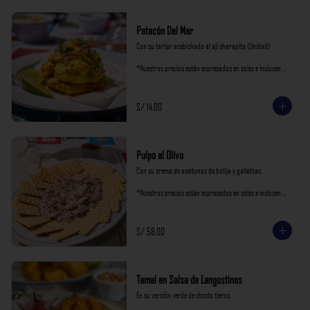
Patacón Del Mar
Con su tartar acebichado al ají charapita (Unidad)

*Nuestros precios están expresados en soles e incluyen 
impuestos de ley y recargo al consumo.
S/ 14.00
Pulpo al Olivo
Con su crema de aceitunas de botija y galletitas.

*Nuestros precios están expresados en soles e incluyen 
impuestos de ley y recargo al consumo.
S/ 58.00
Tamal en Salsa de Langostinos
En su versión verde de choclo tierno.
