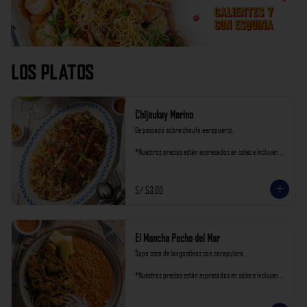
Los Platos
Chijaukay Marino
De pescado sobre chaufa aeropuerto.

*Nuestros precios están expresados en soles e incluyen 
impuestos de ley y recargo al consumo.
S/ 53.00
El Mancha Pecho del Mar
Sopa seca de langostinos con carapulcra.

*Nuestros precios están expresados en soles e incluyen 
impuestos de ley y recargo al consumo.