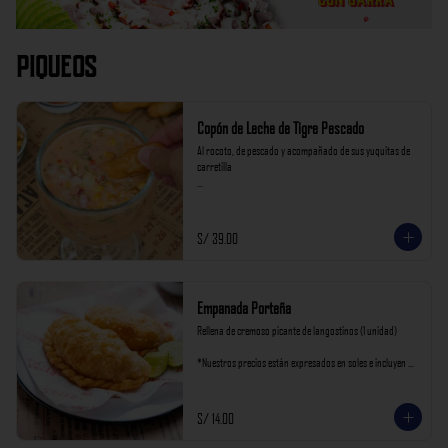
Piqueos
Copón de Leche de Tigre Pescado
Al rocoto, de pescado y acompañado de sus yuquitas de 
carretilla

*Nuestros precios están expresados en soles e incluyen 
impuestos de ley y recargo al consumo.
S/ 39.00
Empanada Porteña
Rellena de cremoso picante de langostinos (1 unidad)

*Nuestros precios están expresados en soles e incluyen 
impuestos de ley y recargo al consumo.
S/ 14.00