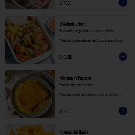
S/ 49.00
El Saltado Criollo
De pescado y langostinos con arroz con choclo.

*Nuestros precios están expresados en soles e incluyen 
impuestos de ley y recargo al consumo.
S/ 53.00
Milanesa de Pescado
Con tallarines a la huancaína

*Nuestros precios están expresados en soles e incluyen 
impuestos de ley y recargo al consumo.
S/ 49.00
Ravioles del Muelle