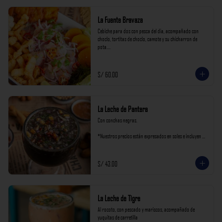
La Fuente Bravaza
Cebiche para dos con pesca del dia, acompañado con 
choclo, tortitas de choclo, camote y su chicharron de 
pota.

*Nuestros precios están expresados en soles e incluyen 
impuestos de ley y recargo al consumo.
S/ 60.00
La Leche de Pantera
Con conchas negras.

*Nuestros precios están expresados en soles e incluyen 
impuestos de ley y recargo al consumo.
S/ 43.00
La Leche de Tigre
Al rocoto, con pescado y mariscos, acompañado de 
yuquitas de carretilla
