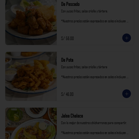
De Pescado
Con yucas fritas, salsa criolla y tártara.

*Nuestros precios están expresados en soles e incluyen 
impuestos de ley y recargo al consumo.
S/ 56.00
De Pota
Con yucas fritas, salsa criolla y tártara

*Nuestros precios están expresados en soles e incluyen 
impuestos de ley y recargo al consumo.
S/ 46.00
Jalea Chalaca
Con lo mejor de nuestros chicharrones para compartir.

*Nuestros precios están expresados en soles e incluyen 
impuestos de ley y recargo al consumo.