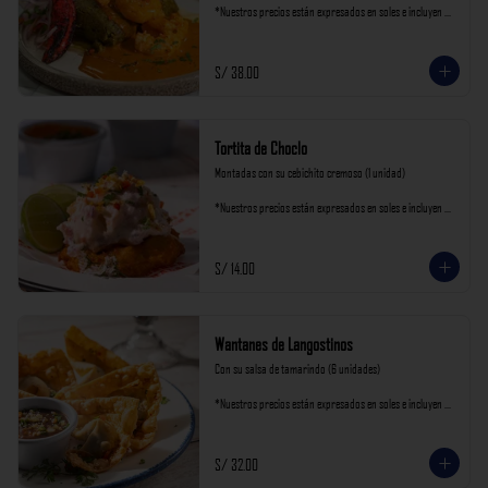
*Nuestros precios están expresados en soles e incluyen 
impuestos de ley y recargo al consumo.
S/ 38.00
Tortita de Choclo
Montadas con su cebichito cremoso (1 unidad)

*Nuestros precios están expresados en soles e incluyen 
impuestos de ley y recargo al consumo.
S/ 14.00
Wantanes de Langostinos
Con su salsa de tamarindo (6 unidades)

*Nuestros precios están expresados en soles e incluyen 
impuestos de ley y recargo al consumo.
S/ 32.00