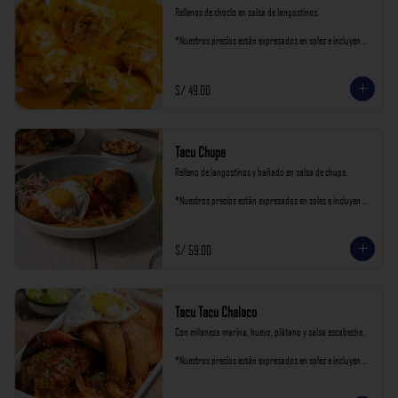
Rellenos de choclo en salsa de langostinos.

*Nuestros precios están expresados en soles e incluyen 
impuestos de ley y recargo al consumo.
S/ 49.00
Tacu Chupe
Relleno de langostinos y bañado en salsa de chupe.

*Nuestros precios están expresados en soles e incluyen 
impuestos de ley y recargo al consumo.
S/ 59.00
Tacu Tacu Chalaco
Con milanesa marina, huevo, plátano y salsa escabeche.

*Nuestros precios están expresados en soles e incluyen 
impuestos de ley y recargo al consumo.