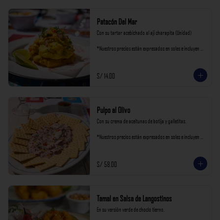
Patacón Del Mar
Con su tartar acebichado al ají charapita (Unidad)

*Nuestros precios están expresados en soles e incluyen 
impuestos de ley y recargo al consumo.
S/ 14.00
Pulpo al Olivo
Con su crema de aceitunas de botija y galletitas.

*Nuestros precios están expresados en soles e incluyen 
impuestos de ley y recargo al consumo.
S/ 58.00
Tamal en Salsa de Langostinos
En su versión verde de choclo tierno.
