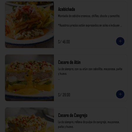
Acebichada
Montada de cebiche cremoso, chifles, choclo y camotito.

*Nuestros precios están expresados en soles e incluyen 
impuestos de ley y recargo al consumo.
S/ 46.00
Casera de Atún
La de siempre, con su atún con cebollita, mayonesa, palta 
y huevo.

*Nuestros precios están expresados en soles e incluyen 
impuestos de ley y recargo al consumo.
S/ 39.00
Casera de Cangrejo
La de siempre, rellena de pulpa de cangrejo, mayonesa, 
palta y huevo.
