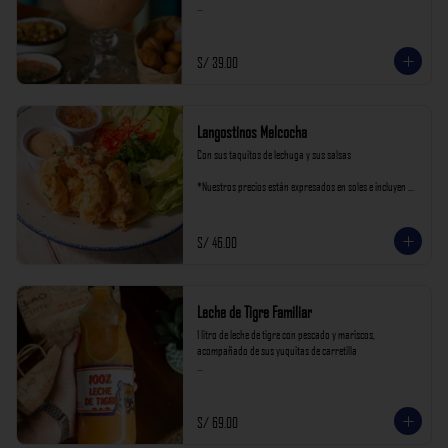
*Nuestros precios están expresados en soles e incluyen 
impuestos de ley y recargo al consumo.
S/ 39.00
Langostinos Melcocha
Con sus taquitos de lechuga y sus salsas

*Nuestros precios están expresados en soles e incluyen 
impuestos de ley y recargo al consumo.
S/ 46.00
Leche de Tigre Familiar
1 litro de leche de tigre con pescado y mariscos, 
acompañado de sus yuquitas de carretilla

*Nuestros precios están expresados en soles e incluyen 
impuestos de ley y recargo al consumo.
S/ 69.00