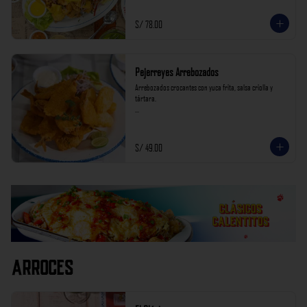
S/ 78.00
Pejerreyes Arrebozados
Arrebozados crocantes con yuca frita, salsa criolla y 
tártara.

*Nuestros precios están expresados en soles e incluyen 
impuestos de ley y recargo al consumo.
S/ 49.00
Arroces