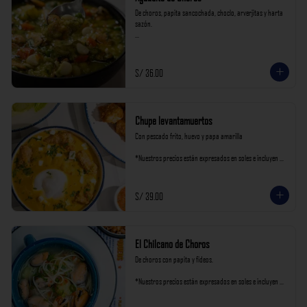
De choros, papita sancochada, choclo, arverjitas y harta 
sazón.

*Nuestros precios están expresados en soles e incluyen 
impuestos de ley y recargo al consumo.
S/ 36.00
Chupe levantamuertos
Con pescado frito, huevo y papa amarilla

*Nuestros precios están expresados en soles e incluyen 
impuestos de ley y recargo al consumo.
S/ 39.00
El Chilcano de Choros
De choros con papita y fideos.

*Nuestros precios están expresados en soles e incluyen 
impuestos de ley y recargo al consumo.