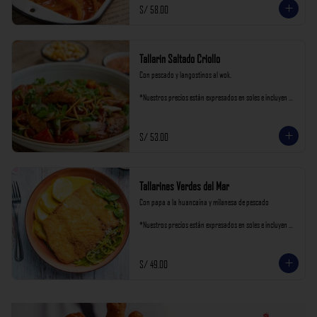
S/ 58.00
Tallarin Saltado Criollo
Con pescado y langostinos al wok.

*Nuestros precios están expresados en soles e incluyen 
impuestos de ley y recargo al consumo.
S/ 53.00
Tallarines Verdes del Mar
Con papa a la huancaína y milanesa de pescado

*Nuestros precios están expresados en soles e incluyen 
impuestos de ley y recargo al consumo.
S/ 49.00