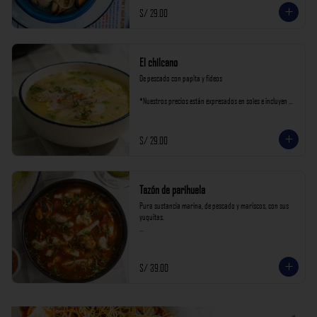
S/ 29.00
El chilcano
De pescado con papita y fideos

*Nuestros precios están expresados en soles e incluyen 
impuestos de ley y recargo al consumo.
S/ 29.00
Tazón de parihuela
Pura sustancia marina, de pescado y mariscos, con sus 
yuquitas.

*Nuestros precios están expresados en soles e incluyen 
impuestos de ley y recargo al consumo.
S/ 39.00