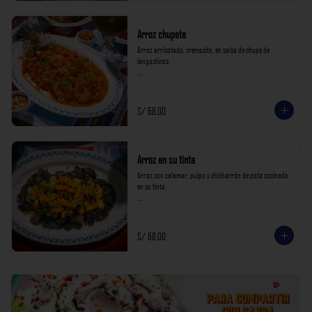
Arroz chupete
Arroz arrisotado, cremosito, en salsa de chupe de 
langostinos.

*Nuestros precios están expresados en soles e incluyen 
impuestos de ley y recargo al consumo.*
S/ 68.00
Arroz en su tinta
Arroz con calamar, pulpo y chicharrón de pota cocinado 
en su tinta.

*Nuestros precios están expresados en soles e incluyen 
impuestos de ley y recargo al consumo.*
S/ 68.00