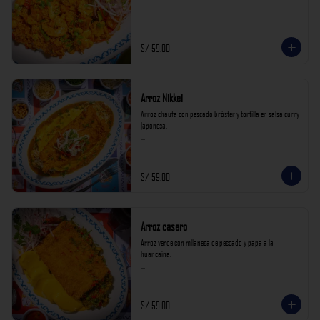
*Nuestros precios están expresados en soles e incluyen 
impuestos de ley y recargo al consumo.*
S/ 59.00
Arroz Nikkei
Arroz chaufa con pescado bróster y tortilla en salsa curry 
japonesa.

*Nuestros precios están expresados en soles e incluyen 
impuestos de ley y recargo al consumo.*
S/ 59.00
Arroz casero
Arroz verde con milanesa de pescado y papa a la 
huancaína.

*Nuestros precios están expresados en soles e incluyen 
impuestos de ley y recargo al consumo.*
S/ 59.00