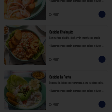
*Nuestros precios están expresados en soles e incluyen 
impuestos de ley y recargo al consumo.
S/ 49.00
Cebiche Chalaquito
Con marisco picadito, chicharrón y tortitas de choclo

*Nuestros precios están expresados en soles e incluyen 
impuestos de ley y recargo al consumo.
S/ 49.00
Cebiche La Punta
De pescado, leche de tigre cremosa, palta y aceite de oliva.

*Nuestros precios están expresados en soles e incluyen 
impuestos de ley y recargo al consumo.
S/ 49.00