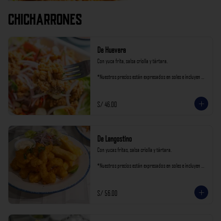
Chicharrones
De Huevera
Con yuca frita, salsa criolla y tártara.

*Nuestros precios están expresados en soles e incluyen 
impuestos de ley y recargo al consumo.
S/ 46.00
De Langostino
Con yucas fritas, salsa criolla y tártara.

*Nuestros precios están expresados en soles e incluyen 
impuestos de ley y recargo al consumo.
S/ 56.00