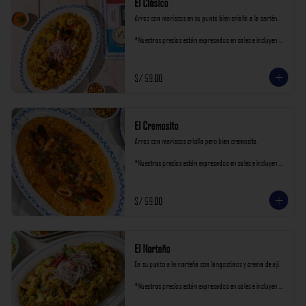
El Clásico
Arroz con mariscos en su punto bien criollo a la sartén.

*Nuestros precios están expresados en soles e incluyen 
impuestos de ley y recargo al consumo.
S/ 59.00
El Cremosito
Arroz con mariscos criollo pero bien cremosito.

*Nuestros precios están expresados en soles e incluyen 
impuestos de ley y recargo al consumo.
S/ 59.00
El Norteño
En su punto a la norteña con langostinos y crema de ají.

*Nuestros precios están expresados en soles e incluyen 
impuestos de ley y recargo al consumo.