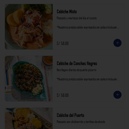
Cebiche Mixto
Pescado y mariscos del día al rocoto

*Nuestros precios están expresados en soles e incluyen 
impuestos de ley y recargo al consumo.
S/ 56.00
Cebiche de Conchas Negras
Nos llegan diarias de puerto pizarro

*Nuestros precios están expresados en soles e incluyen 
impuestos de ley y recargo al consumo.
S/ 56.00
Cebiche del Puerto
Pescado con chicharrón y tortitas de choclo
