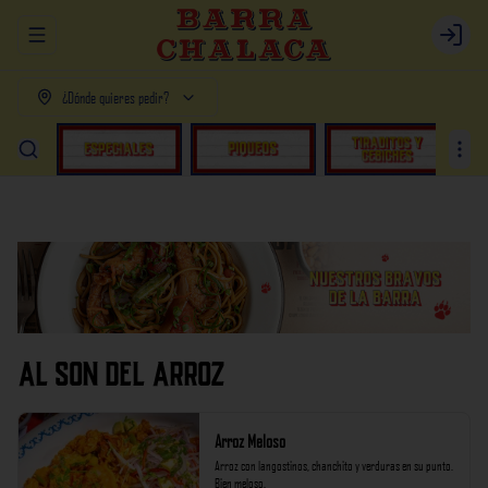
Abrir menu de navegación
Login
¿Dónde quieres pedir?
AL SON DEL ARROZ
Arroz Meloso
Arroz con langostinos, chanchito y verduras en su punto. 
Bien meloso.
