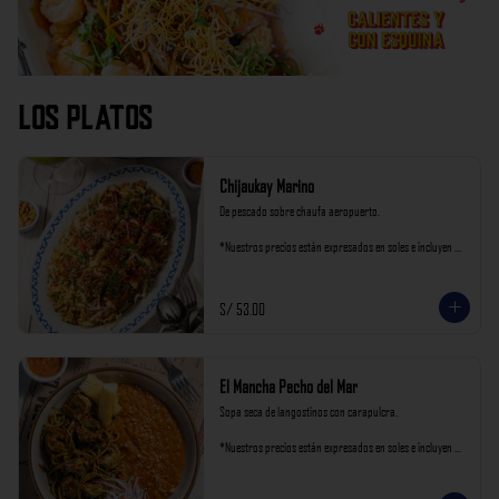
Los Platos
Chijaukay Marino
De pescado sobre chaufa aeropuerto.

*Nuestros precios están expresados en soles e incluyen 
impuestos de ley y recargo al consumo.
S/ 53.00
El Mancha Pecho del Mar
Sopa seca de langostinos con carapulcra.

*Nuestros precios están expresados en soles e incluyen 
impuestos de ley y recargo al consumo.