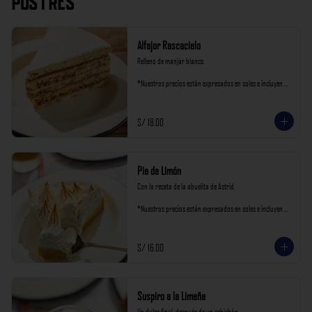
Postres
Alfajor Rascacielo
Relleno de manjar blanco

*Nuestros precios están expresados en soles e incluyen 
impuestos de ley y recargo al consumo.
S/ 18.00
Pie de Limón
Con la receta de la abuelita de Astrid.

*Nuestros precios están expresados en soles e incluyen 
impuestos de ley y recargo al consumo.
S/ 16.00
Suspiro a la Limeña
Un dulce final  después de un cebichón
