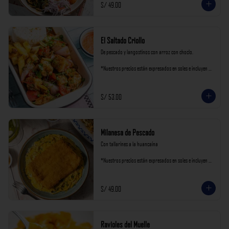
S/ 49.00
El Saltado Criollo
De pescado y langostinos con arroz con choclo.

*Nuestros precios están expresados en soles e incluyen 
impuestos de ley y recargo al consumo.
S/ 53.00
Milanesa de Pescado
Con tallarines a la huancaína

*Nuestros precios están expresados en soles e incluyen 
impuestos de ley y recargo al consumo.
S/ 49.00
Ravioles del Muelle