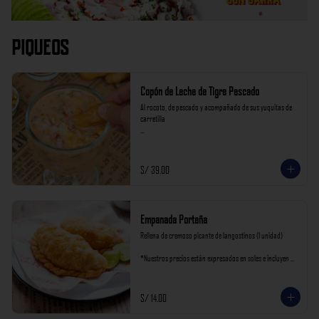
Piqueos
Copón de Leche de Tigre Pescado
Al rocoto, de pescado y acompañado de sus yuquitas de 
carretilla

*Nuestros precios están expresados en soles e incluyen 
impuestos de ley y recargo al consumo.
S/ 39.00
Empanada Porteña
Rellena de cremoso picante de langostinos (1 unidad)

*Nuestros precios están expresados en soles e incluyen 
impuestos de ley y recargo al consumo.
S/ 14.00