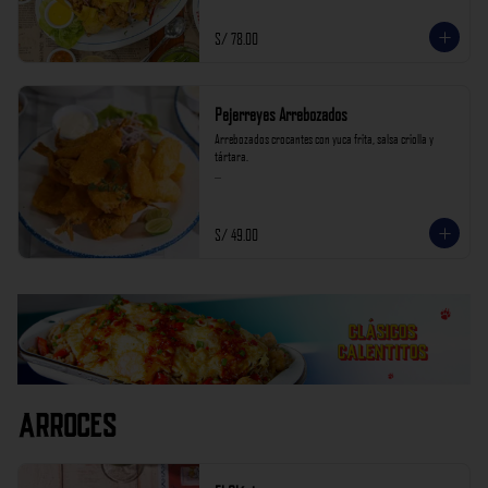
S/ 78.00
Pejerreyes Arrebozados
Arrebozados crocantes con yuca frita, salsa criolla y 
tártara.

*Nuestros precios están expresados en soles e incluyen 
impuestos de ley y recargo al consumo.
S/ 49.00
Arroces