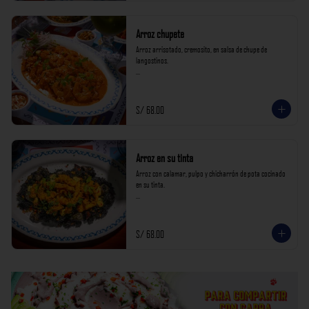
Arroz chupete
Arroz arrisotado, cremosito, en salsa de chupe de 
langostinos.

*Nuestros precios están expresados en soles e incluyen 
impuestos de ley y recargo al consumo.*
S/ 68.00
Arroz en su tinta
Arroz con calamar, pulpo y chicharrón de pota cocinado 
en su tinta.

*Nuestros precios están expresados en soles e incluyen 
impuestos de ley y recargo al consumo.*
S/ 68.00