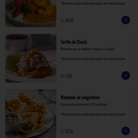
*Nuestros precios están expresados en soles e incluyen 
impuestos de ley y recargo al consumo.
S/ 38.00
Tortita de Choclo
Montadas con su cebichito cremoso (1 unidad)

*Nuestros precios están expresados en soles e incluyen 
impuestos de ley y recargo al consumo.
S/ 14.00
Wantanes de Langostinos
Con su salsa de tamarindo (6 unidades)

*Nuestros precios están expresados en soles e incluyen 
impuestos de ley y recargo al consumo.
S/ 32.00