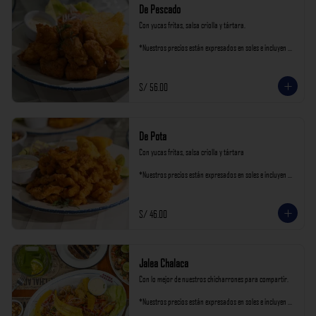
De Pescado
Con yucas fritas, salsa criolla y tártara.

*Nuestros precios están expresados en soles e incluyen 
impuestos de ley y recargo al consumo.
S/ 56.00
De Pota
Con yucas fritas, salsa criolla y tártara

*Nuestros precios están expresados en soles e incluyen 
impuestos de ley y recargo al consumo.
S/ 46.00
Jalea Chalaca
Con lo mejor de nuestros chicharrones para compartir.

*Nuestros precios están expresados en soles e incluyen 
impuestos de ley y recargo al consumo.