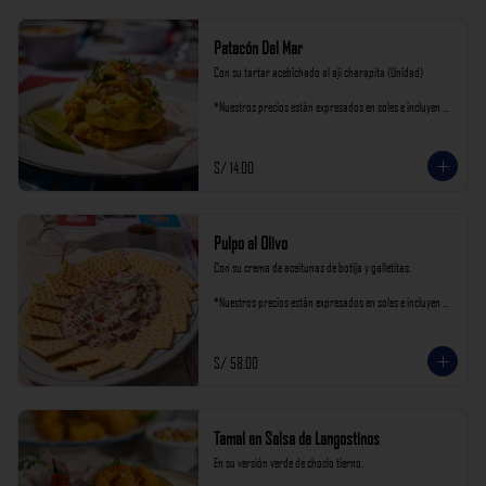
Patacón Del Mar
Con su tartar acebichado al ají charapita (Unidad)

*Nuestros precios están expresados en soles e incluyen 
impuestos de ley y recargo al consumo.
S/ 14.00
Pulpo al Olivo
Con su crema de aceitunas de botija y galletitas.

*Nuestros precios están expresados en soles e incluyen 
impuestos de ley y recargo al consumo.
S/ 58.00
Tamal en Salsa de Langostinos
En su versión verde de choclo tierno.
