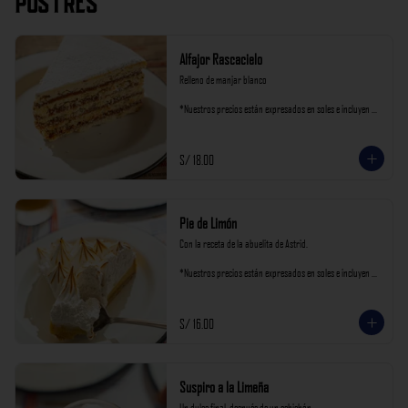
Postres
Alfajor Rascacielo
Relleno de manjar blanco

*Nuestros precios están expresados en soles e incluyen 
impuestos de ley y recargo al consumo.
S/ 18.00
Pie de Limón
Con la receta de la abuelita de Astrid.

*Nuestros precios están expresados en soles e incluyen 
impuestos de ley y recargo al consumo.
S/ 16.00
Suspiro a la Limeña
Un dulce final  después de un cebichón
