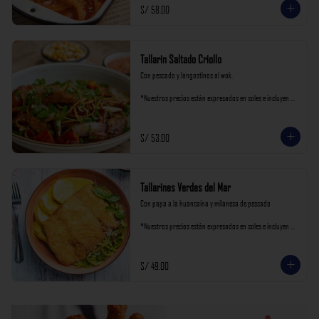
S/ 58.00
Tallarin Saltado Criollo
Con pescado y langostinos al wok.

*Nuestros precios están expresados en soles e incluyen 
impuestos de ley y recargo al consumo.
S/ 53.00
Tallarines Verdes del Mar
Con papa a la huancaína y milanesa de pescado

*Nuestros precios están expresados en soles e incluyen 
impuestos de ley y recargo al consumo.
S/ 49.00