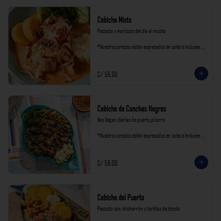
Cebiche Mixto
Pescado y mariscos del día al rocoto

*Nuestros precios están expresados en soles e incluyen 
impuestos de ley y recargo al consumo.
S/ 56.00
Cebiche de Conchas Negras
Nos llegan diarias de puerto pizarro

*Nuestros precios están expresados en soles e incluyen 
impuestos de ley y recargo al consumo.
S/ 56.00
Cebiche del Puerto
Pescado con chicharrón y tortitas de choclo
