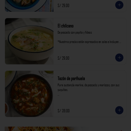
S/ 29.00
El chilcano
De pescado con papita y fideos

*Nuestros precios están expresados en soles e incluyen 
impuestos de ley y recargo al consumo.
S/ 29.00
Tazón de parihuela
Pura sustancia marina, de pescado y mariscos, con sus 
yuquitas.

*Nuestros precios están expresados en soles e incluyen 
impuestos de ley y recargo al consumo.
S/ 39.00