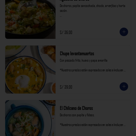
De choros, papita sancochada, choclo, arverjitas y harta 
sazón.

*Nuestros precios están expresados en soles e incluyen 
impuestos de ley y recargo al consumo.
S/ 36.00
Chupe levantamuertos
Con pescado frito, huevo y papa amarilla

*Nuestros precios están expresados en soles e incluyen 
impuestos de ley y recargo al consumo.
S/ 39.00
El Chilcano de Choros
De choros con papita y fideos.

*Nuestros precios están expresados en soles e incluyen 
impuestos de ley y recargo al consumo.