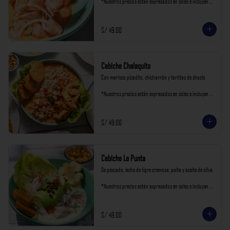
*Nuestros precios están expresados en soles e incluyen 
impuestos de ley y recargo al consumo.
S/ 49.00
Cebiche Chalaquito
Con marisco picadito, chicharrón y tortitas de choclo

*Nuestros precios están expresados en soles e incluyen 
impuestos de ley y recargo al consumo.
S/ 49.00
Cebiche La Punta
De pescado, leche de tigre cremosa, palta y aceite de oliva.

*Nuestros precios están expresados en soles e incluyen 
impuestos de ley y recargo al consumo.
S/ 49.00