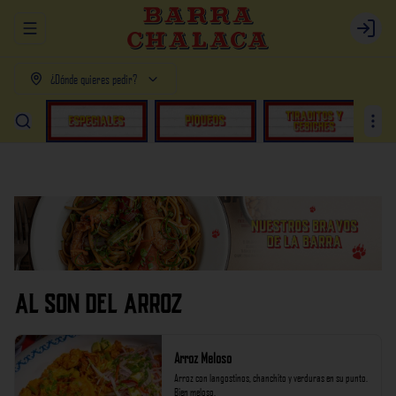
Abrir menu de navegación
Login
¿Dónde quieres pedir?
AL SON DEL ARROZ
Arroz Meloso
Arroz con langostinos, chanchito y verduras en su punto. 
Bien meloso.
