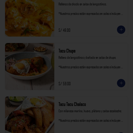
Rellenos de choclo en salsa de langostinos.

*Nuestros precios están expresados en soles e incluyen 
impuestos de ley y recargo al consumo.
S/ 49.00
Tacu Chupe
Relleno de langostinos y bañado en salsa de chupe.

*Nuestros precios están expresados en soles e incluyen 
impuestos de ley y recargo al consumo.
S/ 59.00
Tacu Tacu Chalaco
Con milanesa marina, huevo, plátano y salsa escabeche.

*Nuestros precios están expresados en soles e incluyen 
impuestos de ley y recargo al consumo.