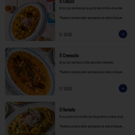
El Clásico
Arroz con mariscos en su punto bien criollo a la sartén.

*Nuestros precios están expresados en soles e incluyen 
impuestos de ley y recargo al consumo.
S/ 59.00
El Cremosito
Arroz con mariscos criollo pero bien cremosito.

*Nuestros precios están expresados en soles e incluyen 
impuestos de ley y recargo al consumo.
S/ 59.00
El Norteño
En su punto a la norteña con langostinos y crema de ají.

*Nuestros precios están expresados en soles e incluyen 
impuestos de ley y recargo al consumo.