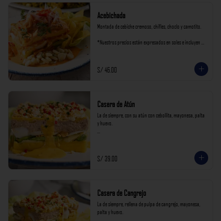
Acebichada
Montada de cebiche cremoso, chifles, choclo y camotito.

*Nuestros precios están expresados en soles e incluyen 
impuestos de ley y recargo al consumo.
S/ 46.00
Casera de Atún
La de siempre, con su atún con cebollita, mayonesa, palta 
y huevo.

*Nuestros precios están expresados en soles e incluyen 
impuestos de ley y recargo al consumo.
S/ 39.00
Casera de Cangrejo
La de siempre, rellena de pulpa de cangrejo, mayonesa, 
palta y huevo.
