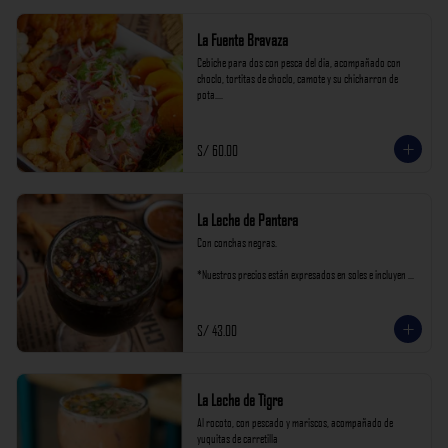
La Fuente Bravaza
Cebiche para dos con pesca del dia, acompañado con 
choclo, tortitas de choclo, camote y su chicharron de 
pota.

*Nuestros precios están expresados en soles e incluyen 
impuestos de ley y recargo al consumo.
S/ 60.00
La Leche de Pantera
Con conchas negras.

*Nuestros precios están expresados en soles e incluyen 
impuestos de ley y recargo al consumo.
S/ 43.00
La Leche de Tigre
Al rocoto, con pescado y mariscos, acompañado de 
yuquitas de carretilla
