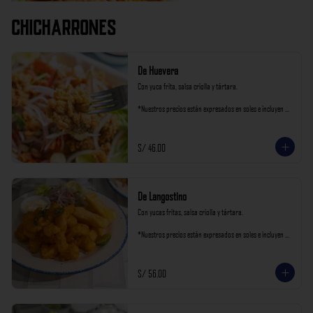
Chicharrones
De Huevera
Con yuca frita, salsa criolla y tártara.

*Nuestros precios están expresados en soles e incluyen 
impuestos de ley y recargo al consumo.
S/ 46.00
De Langostino
Con yucas fritas, salsa criolla y tártara.

*Nuestros precios están expresados en soles e incluyen 
impuestos de ley y recargo al consumo.
S/ 56.00