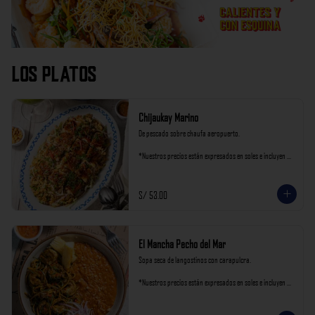
Los Platos
Chijaukay Marino
De pescado sobre chaufa aeropuerto.

*Nuestros precios están expresados en soles e incluyen 
impuestos de ley y recargo al consumo.
S/ 53.00
El Mancha Pecho del Mar
Sopa seca de langostinos con carapulcra.

*Nuestros precios están expresados en soles e incluyen 
impuestos de ley y recargo al consumo.