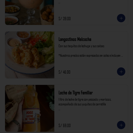
*Nuestros precios están expresados en soles e incluyen 
impuestos de ley y recargo al consumo.
S/ 39.00
Langostinos Melcocha
Con sus taquitos de lechuga y sus salsas

*Nuestros precios están expresados en soles e incluyen 
impuestos de ley y recargo al consumo.
S/ 46.00
Leche de Tigre Familiar
1 litro de leche de tigre con pescado y mariscos, 
acompañado de sus yuquitas de carretilla

*Nuestros precios están expresados en soles e incluyen 
impuestos de ley y recargo al consumo.
S/ 69.00