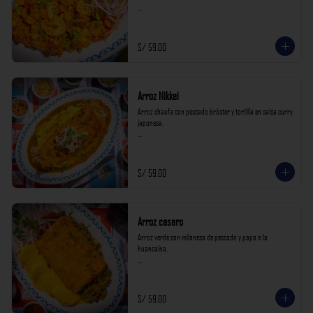
*Nuestros precios están expresados en soles e incluyen 
impuestos de ley y recargo al consumo.*
S/ 59.00
Arroz Nikkei
Arroz chaufa con pescado bróster y tortilla en salsa curry 
japonesa.

*Nuestros precios están expresados en soles e incluyen 
impuestos de ley y recargo al consumo.*
S/ 59.00
Arroz casero
Arroz verde con milanesa de pescado y papa a la 
huancaína.

*Nuestros precios están expresados en soles e incluyen 
impuestos de ley y recargo al consumo.*
S/ 59.00