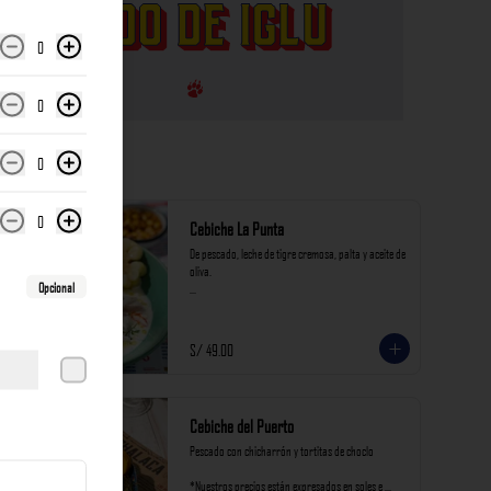
0
0
0
0
Cebiche La Punta
De pescado, leche de tigre cremosa, palta y aceite de 
oliva.

Opcional
*Nuestros precios están expresados en soles e 
incluyen impuestos de ley y recargo al consumo.
S/ 49.00
Cebiche del Puerto
Pescado con chicharrón y tortitas de choclo

*Nuestros precios están expresados en soles e 