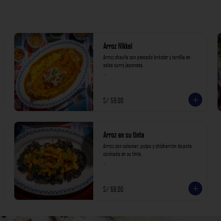
Arroz Nikkei
Arroz chaufa con pescado bróster y tortilla en 
salsa curry japonesa.

*Nuestros precios están expresados en soles e 
incluyen impuestos de ley y recargo al consumo.*
S/ 59.00
Arroz en su tinta
Arroz con calamar, pulpo y chicharrón de pota 
cocinado en su tinta.

*Nuestros precios están expresados en soles e 
incluyen impuestos de ley y recargo al consumo.*
S/ 68.00