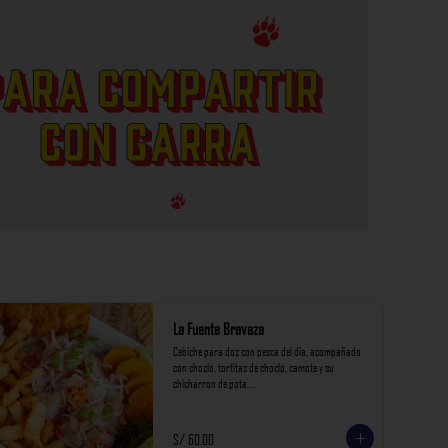
La Fuente Bravaza
Cebiche para dos con pesca del dia, acompañado 
con choclo, tortitas de choclo, camote y su 
chicharron de pota.

*Nuestros precios están expresados en soles e 
incluyen impuestos de ley y recargo al consumo.
S/ 60.00