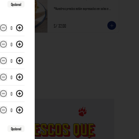
Opcional
*Nuestros precios están expresados en soles e 
incluyen impuestos de ley y recargo al consumo.
S/ 32.00
0
0
0
0
0
0
Opcional