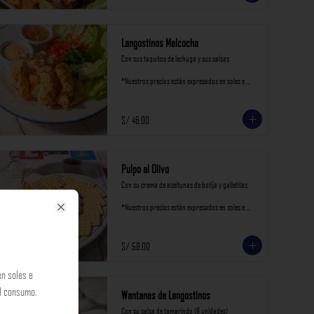
Langostinos Melcocha
Con sus taquitos de lechuga y sus salsas

*Nuestros precios están expresados en soles e 
incluyen impuestos de ley y recargo al consumo.
S/ 46.00
Pulpo al Olivo
Con su crema de aceitunas de botija y galletitas.

*Nuestros precios están expresados en soles e 
incluyen impuestos de ley y recargo al consumo.
Close
S/ 58.00
n soles e
al consumo.
Wantanes de Langostinos
Con su salsa de tamarindo (6 unidades)
