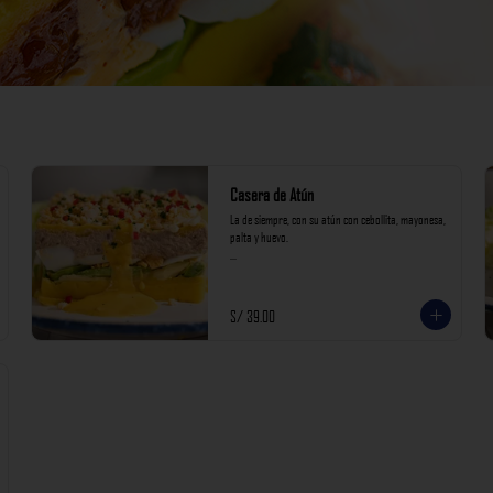
Casera de Atún
La de siempre, con su atún con cebollita, mayonesa, 
palta y huevo.

*Nuestros precios están expresados en soles e 
incluyen impuestos de ley y recargo al consumo.
S/ 39.00