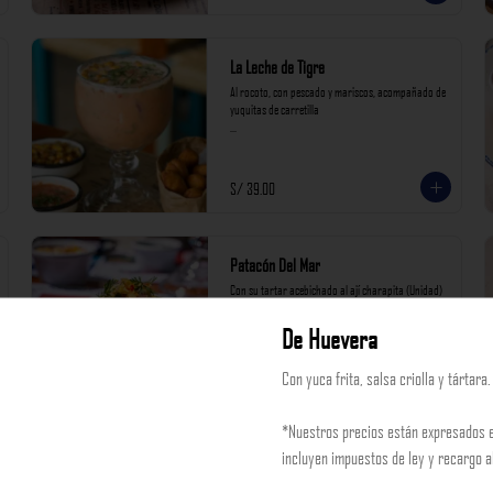
La Leche de Tigre
Al rocoto, con pescado y mariscos, acompañado de 
yuquitas de carretilla

*Nuestros precios están expresados en soles e 
incluyen impuestos de ley y recargo al consumo.
S/ 39.00
Patacón Del Mar
Con su tartar acebichado al ají charapita (Unidad)

*Nuestros precios están expresados en soles e 
De Huevera
incluyen impuestos de ley y recargo al consumo.
Con yuca frita, salsa criolla y tártara.
S/ 14.00
*Nuestros precios están expresados e
incluyen impuestos de ley y recargo 
Tortita de Choclo
Montadas con su cebichito cremoso (1 unidad)
