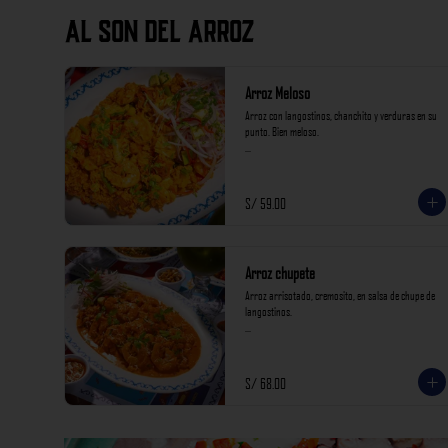
AL SON DEL ARROZ
Arroz Meloso
Arroz con langostinos, chanchito y verduras en su 
punto. Bien meloso.

*Nuestros precios están expresados en soles e 
incluyen impuestos de ley y recargo al consumo.*
S/ 59.00
Arroz chupete
Arroz arrisotado, cremosito, en salsa de chupe de 
langostinos.

*Nuestros precios están expresados en soles e 
incluyen impuestos de ley y recargo al consumo.*
S/ 68.00