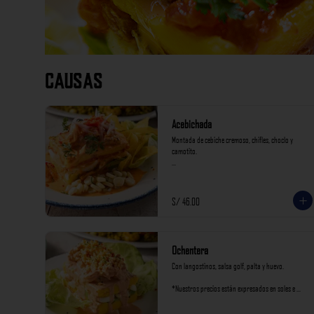
Causas
Acebichada
Montada de cebiche cremoso, chifles, choclo y 
camotito.

*Nuestros precios están expresados en soles e 
incluyen impuestos de ley y recargo al consumo.
S/ 46.00
Ochentera
Con langostinos, salsa golf, palta y huevo.

*Nuestros precios están expresados en soles e 
incluyen impuestos de ley y recargo al consumo.