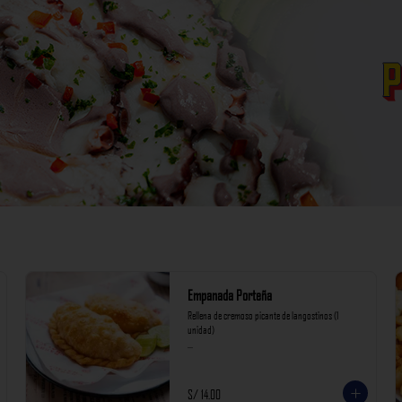
Empanada Porteña
Rellena de cremoso picante de langostinos (1 
unidad)

*Nuestros precios están expresados en soles e 
incluyen impuestos de ley y recargo al consumo.
S/ 14.00