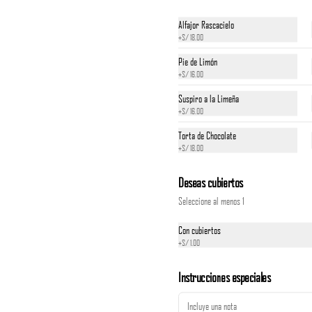
Alfajor Rascacielo
+
S/ 18.00
Pie de Limón
+
S/ 16.00
Suspiro a la Limeña
+
S/ 16.00
Torta de Chocolate
Cebiche Chalaquito
+
S/ 18.00
Con marisco picadito, chicharrón y tortitas de 
choclo

Deseas cubiertos
*Nuestros precios están expresados en soles e 
Seleccione al menos 1
incluyen impuestos de ley y recargo al consumo.
S/ 49.00
Con cubiertos
+
S/ 1.00
Cebiche de Conchas Negras
Instrucciones especiales
Nos llegan diarias de puerto pizarro

*Nuestros precios están expresados en soles e 