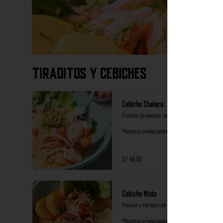
Tiraditos y Cebiches
Cebiche Chalaco
El clásico de pescado, leche de tigre de ají limo.

*Nuestros precios están expresados en soles e 
incluyen impuestos de ley y recargo al consumo.
S/ 49.00
Cebiche Mixto
Pescado y mariscos del día al rocoto

*Nuestros precios están expresados en soles e 