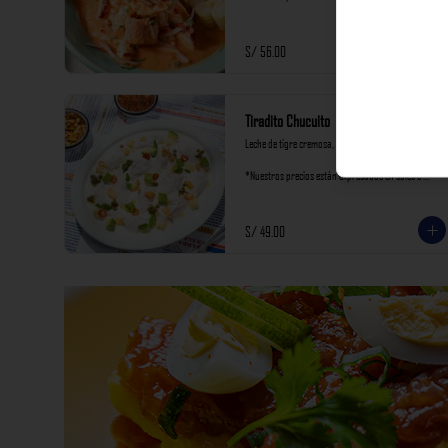
incluyen impuestos de ley y recargo al consumo.
S/ 56.00
Tiradito Chucuito
Leche de tigre cremosa, palta y oliva.

*Nuestros precios están expresados en soles e 
incluyen impuestos de ley y recargo al consumo.
S/ 49.00