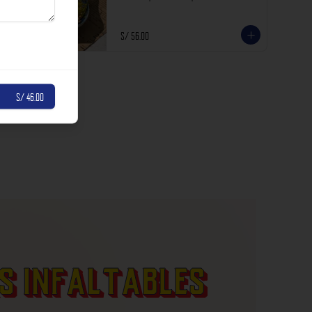
incluyen impuestos de ley y recargo al consumo.
S/ 56.00
S/ 46.00