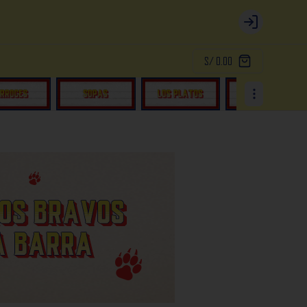
Login
S/ 0.00