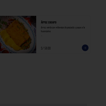
Arroz casero
Arroz verde con milanesa de pescado y papa a la 
huancaína.

*Nuestros precios están expresados en soles e 
incluyen impuestos de ley y recargo al consumo.*
S/ 59.00