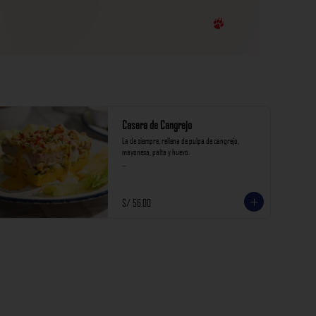
Casera de Cangrejo
La de siempre, rellena de pulpa de cangrejo, 
mayonesa, palta y huevo.

*Nuestros precios están expresados en soles e 
incluyen impuestos de ley y recargo al consumo.
S/ 56.00