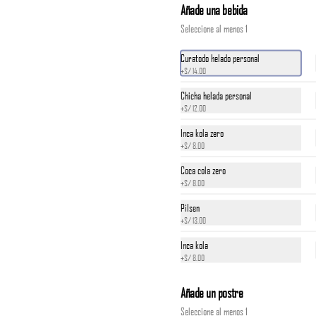
Añade una bebida
*Nuestros precios están expresados en soles e 
Seleccione al menos 1
incluyen impuestos de ley y recargo al consumo.
Curatodo helado personal
S/ 14.00
+
S/ 14.00
Chicha helada personal
+
S/ 12.00
Inca kola zero
+
S/ 8.00
Coca cola zero
+
S/ 8.00
Pilsen
+
S/ 13.00
Inca kola
+
S/ 8.00
Añade un postre
Seleccione al menos 1