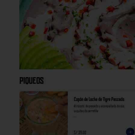
Piqueos
Copón de Leche de Tigre Pescado
Al rocoto, de pescado y acompañado de sus 
yuquitas de carretilla

*Nuestros precios están expresados en soles e 
incluyen impuestos de ley y recargo al consumo.
S/ 39.00