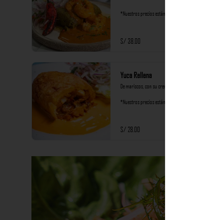
*Nuestros precios están expresados en soles e 
incluyen impuestos de ley y recargo al consumo.
S/ 38.00
Yuca Rellena
De mariscos, con su crema de rocoto y criolla.

*Nuestros precios están expresados en soles e 
incluyen impuestos de ley y recargo al consumo.
S/ 28.00