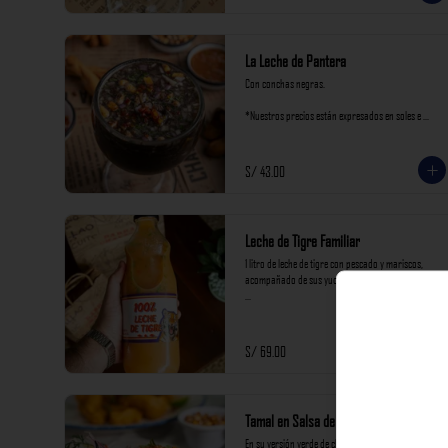
La Leche de Pantera
Con conchas negras.

*Nuestros precios están expresados en soles e 
incluyen impuestos de ley y recargo al consumo.
S/ 43.00
Leche de Tigre Familiar
1 litro de leche de tigre con pescado y mariscos, 
acompañado de sus yuquitas de carretilla

*Nuestros precios están expresados en soles e 
incluyen impuestos de ley y recargo al consumo.
S/ 69.00
Tamal en Salsa de Langostinos
En su versión verde de choclo tierno.
