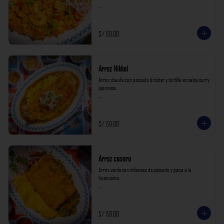
*Nuestros precios están expresados en soles e incluyen 
impuestos de ley y recargo al consumo.*
S/ 59.00
Arroz Nikkei
Arroz chaufa con pescado bróster y tortilla en salsa curry 
japonesa.

*Nuestros precios están expresados en soles e incluyen 
impuestos de ley y recargo al consumo.*
S/ 59.00
Arroz casero
Arroz verde con milanesa de pescado y papa a la 
huancaína.

*Nuestros precios están expresados en soles e incluyen 
impuestos de ley y recargo al consumo.*
S/ 59.00