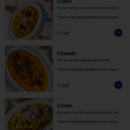
El Clásico
Arroz con mariscos en su punto bien criollo a la sartén.

*Nuestros precios están expresados en soles e incluyen 
impuestos de ley y recargo al consumo.
S/ 59.00
El Cremosito
Arroz con mariscos criollo pero bien cremosito.

*Nuestros precios están expresados en soles e incluyen 
impuestos de ley y recargo al consumo.
S/ 59.00
El Norteño
En su punto a la norteña con langostinos y crema de ají.

*Nuestros precios están expresados en soles e incluyen 
impuestos de ley y recargo al consumo.