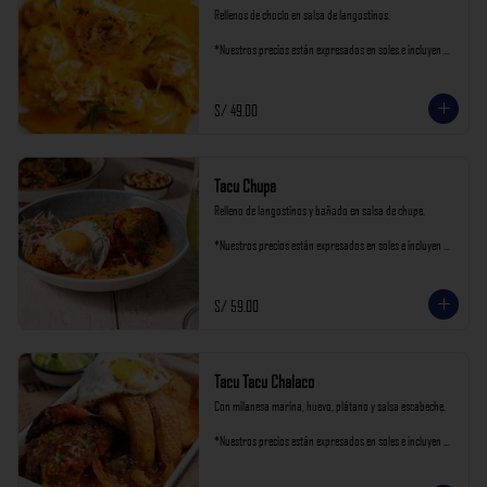
Rellenos de choclo en salsa de langostinos.

*Nuestros precios están expresados en soles e incluyen 
impuestos de ley y recargo al consumo.
S/ 49.00
Tacu Chupe
Relleno de langostinos y bañado en salsa de chupe.

*Nuestros precios están expresados en soles e incluyen 
impuestos de ley y recargo al consumo.
S/ 59.00
Tacu Tacu Chalaco
Con milanesa marina, huevo, plátano y salsa escabeche.

*Nuestros precios están expresados en soles e incluyen 
impuestos de ley y recargo al consumo.