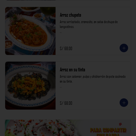
Arroz chupete
Arroz arrisotado, cremosito, en salsa de chupe de 
langostinos.

*Nuestros precios están expresados en soles e incluyen 
impuestos de ley y recargo al consumo.*
S/ 68.00
Arroz en su tinta
Arroz con calamar, pulpo y chicharrón de pota cocinado 
en su tinta.

*Nuestros precios están expresados en soles e incluyen 
impuestos de ley y recargo al consumo.*
S/ 68.00