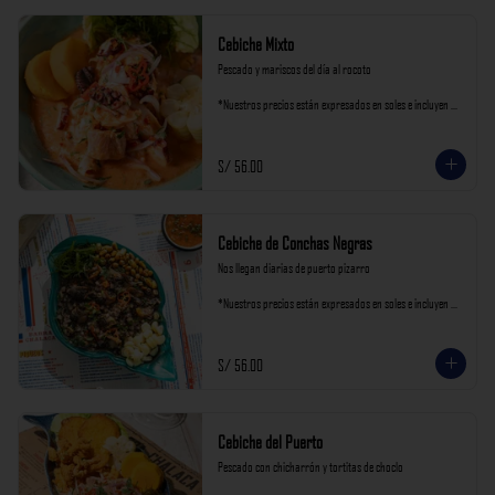
Cebiche Mixto
Pescado y mariscos del día al rocoto

*Nuestros precios están expresados en soles e incluyen 
impuestos de ley y recargo al consumo.
S/ 56.00
Cebiche de Conchas Negras
Nos llegan diarias de puerto pizarro

*Nuestros precios están expresados en soles e incluyen 
impuestos de ley y recargo al consumo.
S/ 56.00
Cebiche del Puerto
Pescado con chicharrón y tortitas de choclo
