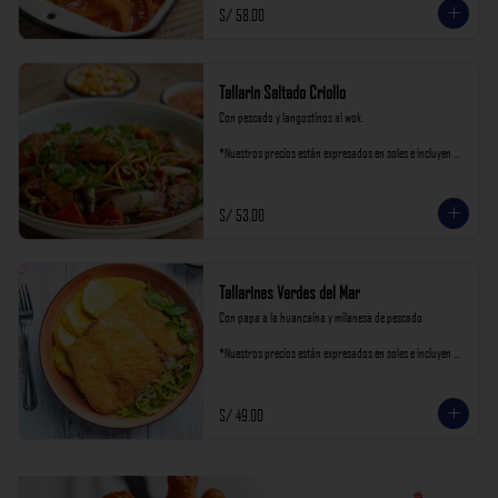
S/ 58.00
Tallarin Saltado Criollo
Con pescado y langostinos al wok.

*Nuestros precios están expresados en soles e incluyen 
impuestos de ley y recargo al consumo.
S/ 53.00
Tallarines Verdes del Mar
Con papa a la huancaína y milanesa de pescado

*Nuestros precios están expresados en soles e incluyen 
impuestos de ley y recargo al consumo.
S/ 49.00