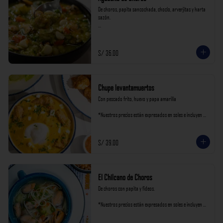
De choros, papita sancochada, choclo, arverjitas y harta 
sazón.

*Nuestros precios están expresados en soles e incluyen 
impuestos de ley y recargo al consumo.
S/ 36.00
Chupe levantamuertos
Con pescado frito, huevo y papa amarilla

*Nuestros precios están expresados en soles e incluyen 
impuestos de ley y recargo al consumo.
S/ 39.00
El Chilcano de Choros
De choros con papita y fideos.

*Nuestros precios están expresados en soles e incluyen 
impuestos de ley y recargo al consumo.