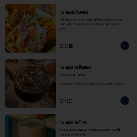
La Fuente Bravaza
Cebiche para dos con pesca del dia, acompañado con 
choclo, tortitas de choclo, camote y su chicharron de 
pota.

*Nuestros precios están expresados en soles e incluyen 
impuestos de ley y recargo al consumo.
S/ 60.00
La Leche de Pantera
Con conchas negras.

*Nuestros precios están expresados en soles e incluyen 
impuestos de ley y recargo al consumo.
S/ 43.00
La Leche de Tigre
Al rocoto, con pescado y mariscos, acompañado de 
yuquitas de carretilla
