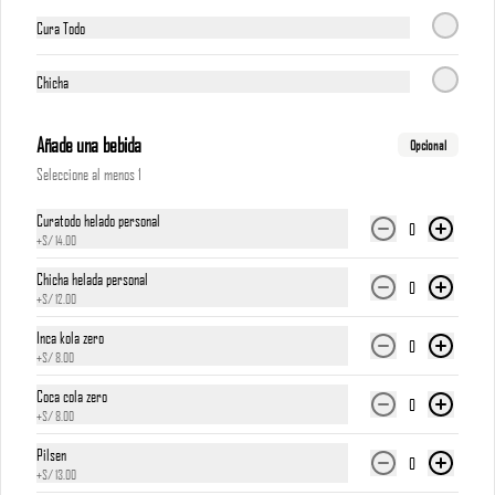
Cura Todo
*Nuestros precios están expresados en soles e incluyen 
impuestos de ley y recargo al consumo.
Chicha
S/ 16.00
Añade una bebida
Opcional
Torta de Chocolate
Seleccione al menos 1
Torta cubierta de fudge, rellena de manjar blanco

Curatodo helado personal
0
*Nuestros precios están expresados en soles e incluyen 
+
S/ 14.00
impuestos de ley y recargo al consumo.
Chicha helada personal
0
S/ 18.00
+
S/ 12.00
Inca kola zero
0
+
S/ 8.00
Turrón
Coca cola zero
Turrón de 3 pisos, lleno de tradición y dulzura

0
+
S/ 8.00
*Nuestros precios están expresados en soles e incluyen 
impuestos de ley y recargo al consumo.
Pilsen
0
+
S/ 13.00
S/ 18.00