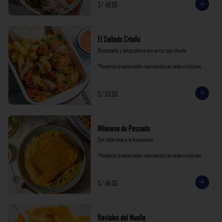
S/ 49.00
El Saltado Criollo
De pescado y langostinos con arroz con choclo.

*Nuestros precios están expresados en soles e incluyen 
impuestos de ley y recargo al consumo.
S/ 53.00
Milanesa de Pescado
Con tallarines a la huancaína

*Nuestros precios están expresados en soles e incluyen 
impuestos de ley y recargo al consumo.
S/ 49.00
Ravioles del Muelle