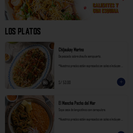
Los Platos
Chijaukay Marino
De pescado sobre chaufa aeropuerto.

*Nuestros precios están expresados en soles e incluyen 
impuestos de ley y recargo al consumo.
S/ 53.00
El Mancha Pecho del Mar
Sopa seca de langostinos con carapulcra.

*Nuestros precios están expresados en soles e incluyen 
impuestos de ley y recargo al consumo.