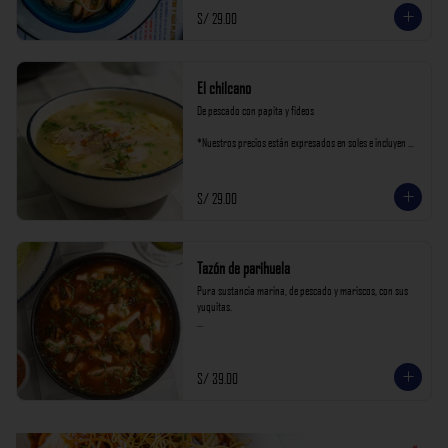
S/ 29.00
El chilcano
De pescado con papita y fideos

*Nuestros precios están expresados en soles e incluyen 
impuestos de ley y recargo al consumo.
S/ 29.00
Tazón de parihuela
Pura sustancia marina, de pescado y mariscos, con sus 
yuquitas.

*Nuestros precios están expresados en soles e incluyen 
impuestos de ley y recargo al consumo.
S/ 39.00