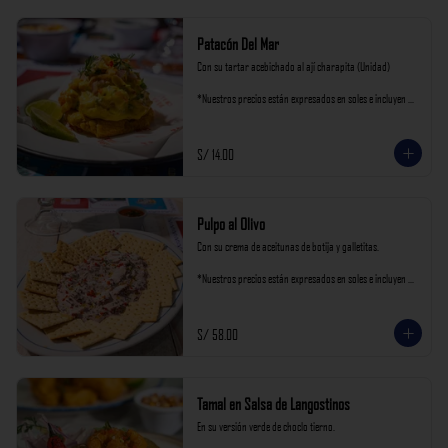
Patacón Del Mar
Con su tartar acebichado al ají charapita (Unidad)

*Nuestros precios están expresados en soles e incluyen 
impuestos de ley y recargo al consumo.
S/ 14.00
Pulpo al Olivo
Con su crema de aceitunas de botija y galletitas.

*Nuestros precios están expresados en soles e incluyen 
impuestos de ley y recargo al consumo.
S/ 58.00
Tamal en Salsa de Langostinos
En su versión verde de choclo tierno.
