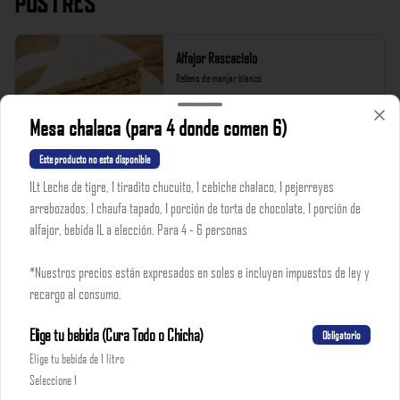
Postres
Alfajor Rascacielo
Relleno de manjar blanco

*Nuestros precios están expresados en soles e incluyen 
impuestos de ley y recargo al consumo.
Mesa chalaca (para 4 donde comen 6)
S/ 18.00
Este producto no esta disponible
1Lt Leche de tigre, 1 tiradito chucuito, 1 cebiche chalaco, 1 pejerreyes
arrebozados, 1 chaufa tapado, 1 porción de torta de chocolate, 1 porción de
Pie de Limón
alfajor, bebida 1L a elección. Para 4 - 6 personas
Con la receta de la abuelita de Astrid.

*Nuestros precios están expresados en soles e incluyen 
*Nuestros precios están expresados en soles e incluyen impuestos de ley y
impuestos de ley y recargo al consumo.
recargo al consumo.
S/ 16.00
Elige tu bebida (Cura Todo o Chicha)
Obligatorio
Elige tu bebida de 1 litro
Suspiro a la Limeña
Seleccione 1
Un dulce final  después de un cebichón
