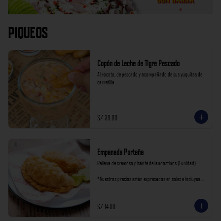
Piqueos
Copón de Leche de Tigre Pescado
Al rocoto, de pescado y acompañado de sus yuquitas de 
carretilla

*Nuestros precios están expresados en soles e incluyen 
impuestos de ley y recargo al consumo.
S/ 39.00
Empanada Porteña
Rellena de cremoso picante de langostinos (1 unidad)

*Nuestros precios están expresados en soles e incluyen 
impuestos de ley y recargo al consumo.
S/ 14.00