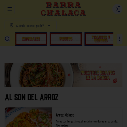
Abrir menu de navegación
Login
¿Dónde quieres pedir?
AL SON DEL ARROZ
Arroz Meloso
Arroz con langostinos, chanchito y verduras en su punto. 
Bien meloso.
