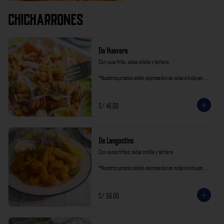
Chicharrones
De Huevera
Con yuca frita, salsa criolla y tártara.

*Nuestros precios están expresados en soles e incluyen 
impuestos de ley y recargo al consumo.
S/ 46.00
De Langostino
Con yucas fritas, salsa criolla y tártara.

*Nuestros precios están expresados en soles e incluyen 
impuestos de ley y recargo al consumo.
S/ 56.00