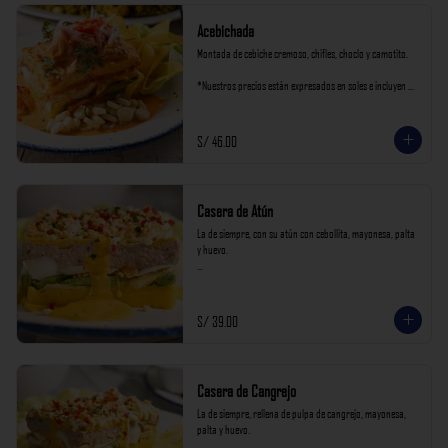
Acebichada
Montada de cebiche cremoso, chifles, choclo y camotito.

*Nuestros precios están expresados en soles e incluyen 
impuestos de ley y recargo al consumo.
S/ 46.00
Casera de Atún
La de siempre, con su atún con cebollita, mayonesa, palta 
y huevo.

*Nuestros precios están expresados en soles e incluyen 
impuestos de ley y recargo al consumo.
S/ 39.00
Casera de Cangrejo
La de siempre, rellena de pulpa de cangrejo, mayonesa, 
palta y huevo.
