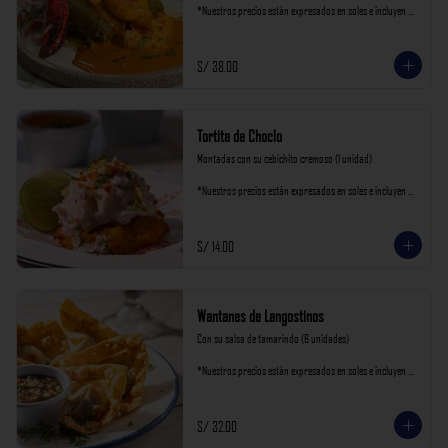
*Nuestros precios están expresados en soles e incluyen 
impuestos de ley y recargo al consumo.
S/ 38.00
Tortita de Choclo
Montadas con su cebichito cremoso (1 unidad)

*Nuestros precios están expresados en soles e incluyen 
impuestos de ley y recargo al consumo.
S/ 14.00
Wantanes de Langostinos
Con su salsa de tamarindo (6 unidades)

*Nuestros precios están expresados en soles e incluyen 
impuestos de ley y recargo al consumo.
S/ 32.00