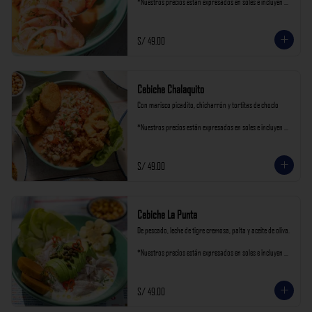
*Nuestros precios están expresados en soles e incluyen 
impuestos de ley y recargo al consumo.
S/ 49.00
Cebiche Chalaquito
Con marisco picadito, chicharrón y tortitas de choclo

*Nuestros precios están expresados en soles e incluyen 
impuestos de ley y recargo al consumo.
S/ 49.00
Cebiche La Punta
De pescado, leche de tigre cremosa, palta y aceite de oliva.

*Nuestros precios están expresados en soles e incluyen 
impuestos de ley y recargo al consumo.
S/ 49.00