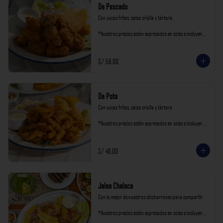
De Pescado
Con yucas fritas, salsa criolla y tártara.

*Nuestros precios están expresados en soles e incluyen 
impuestos de ley y recargo al consumo.
S/ 56.00
De Pota
Con yucas fritas, salsa criolla y tártara

*Nuestros precios están expresados en soles e incluyen 
impuestos de ley y recargo al consumo.
S/ 46.00
Jalea Chalaca
Con lo mejor de nuestros chicharrones para compartir.

*Nuestros precios están expresados en soles e incluyen 
impuestos de ley y recargo al consumo.