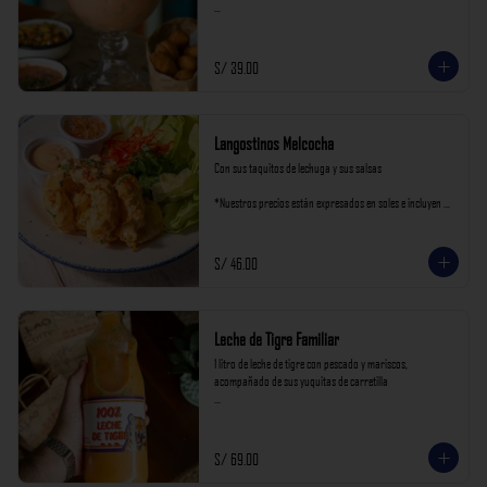
*Nuestros precios están expresados en soles e incluyen 
impuestos de ley y recargo al consumo.
S/ 39.00
Langostinos Melcocha
Con sus taquitos de lechuga y sus salsas

*Nuestros precios están expresados en soles e incluyen 
impuestos de ley y recargo al consumo.
S/ 46.00
Leche de Tigre Familiar
1 litro de leche de tigre con pescado y mariscos, 
acompañado de sus yuquitas de carretilla

*Nuestros precios están expresados en soles e incluyen 
impuestos de ley y recargo al consumo.
S/ 69.00