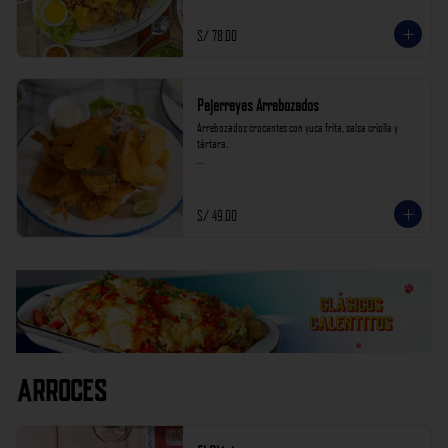
S/ 78.00
Pejerreyes Arrebozados
Arrebozados crocantes con yuca frita, salsa criolla y 
tártara.

*Nuestros precios están expresados en soles e incluyen 
impuestos de ley y recargo al consumo.
S/ 49.00
Arroces