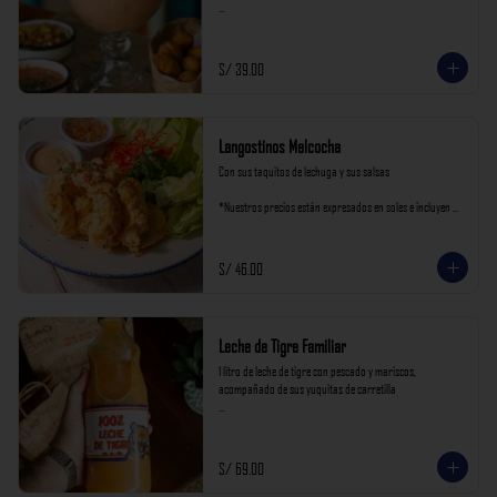
*Nuestros precios están expresados en soles e incluyen 
impuestos de ley y recargo al consumo.
S/ 39.00
Langostinos Melcocha
Con sus taquitos de lechuga y sus salsas

*Nuestros precios están expresados en soles e incluyen 
impuestos de ley y recargo al consumo.
S/ 46.00
Leche de Tigre Familiar
1 litro de leche de tigre con pescado y mariscos, 
acompañado de sus yuquitas de carretilla

*Nuestros precios están expresados en soles e incluyen 
impuestos de ley y recargo al consumo.
S/ 69.00