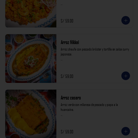
*Nuestros precios están expresados en soles e incluyen 
impuestos de ley y recargo al consumo.*
S/ 59.00
Arroz Nikkei
Arroz chaufa con pescado bróster y tortilla en salsa curry 
japonesa.

*Nuestros precios están expresados en soles e incluyen 
impuestos de ley y recargo al consumo.*
S/ 59.00
Arroz casero
Arroz verde con milanesa de pescado y papa a la 
huancaína.

*Nuestros precios están expresados en soles e incluyen 
impuestos de ley y recargo al consumo.*
S/ 59.00