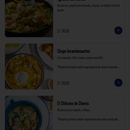
De choros, papita sancochada, choclo, arverjitas y harta 
sazón.

*Nuestros precios están expresados en soles e incluyen 
impuestos de ley y recargo al consumo.
S/ 36.00
Chupe levantamuertos
Con pescado frito, huevo y papa amarilla

*Nuestros precios están expresados en soles e incluyen 
impuestos de ley y recargo al consumo.
S/ 39.00
El Chilcano de Choros
De choros con papita y fideos.

*Nuestros precios están expresados en soles e incluyen 
impuestos de ley y recargo al consumo.