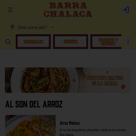
Abrir menu de navegación
Login
¿Dónde quieres pedir?
AL SON DEL ARROZ
Arroz Meloso
Arroz con langostinos, chanchito y verduras en su punto. 
Bien meloso.
