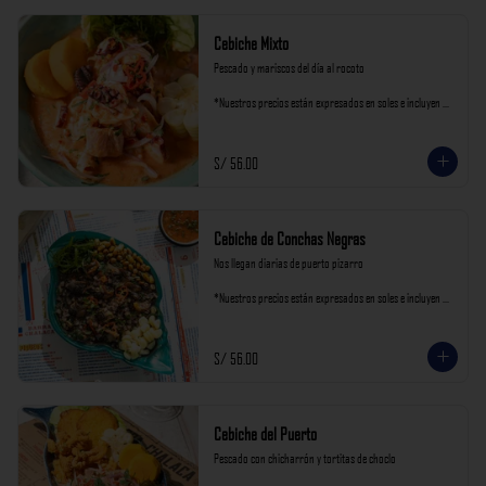
Cebiche Mixto
Pescado y mariscos del día al rocoto

*Nuestros precios están expresados en soles e incluyen 
impuestos de ley y recargo al consumo.
S/ 56.00
Cebiche de Conchas Negras
Nos llegan diarias de puerto pizarro

*Nuestros precios están expresados en soles e incluyen 
impuestos de ley y recargo al consumo.
S/ 56.00
Cebiche del Puerto
Pescado con chicharrón y tortitas de choclo
