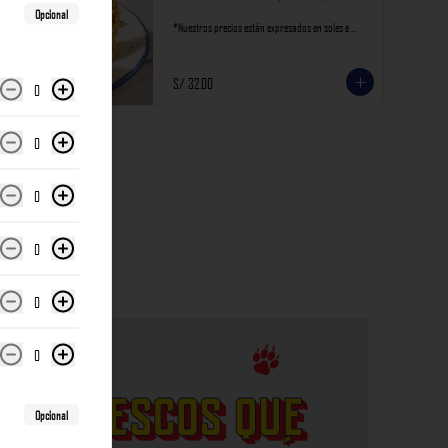
Opcional
*Nuestros precios están expresados en soles e 
incluyen impuestos de ley y recargo al consumo.
S/ 32.00
0
0
0
0
0
0
Opcional