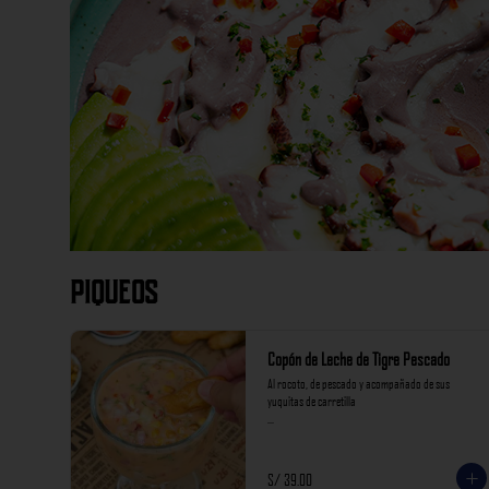
Piqueos
Copón de Leche de Tigre Pescado
Al rocoto, de pescado y acompañado de sus 
yuquitas de carretilla

*Nuestros precios están expresados en soles e 
incluyen impuestos de ley y recargo al consumo.
S/ 39.00