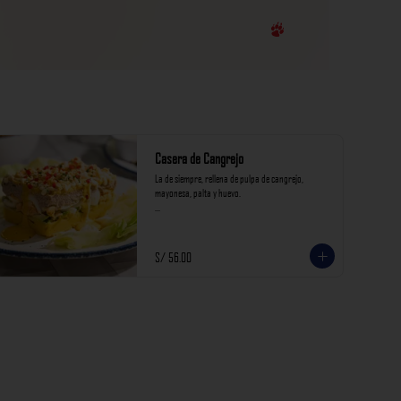
Casera de Cangrejo
La de siempre, rellena de pulpa de cangrejo, 
mayonesa, palta y huevo.

*Nuestros precios están expresados en soles e 
incluyen impuestos de ley y recargo al consumo.
S/ 56.00