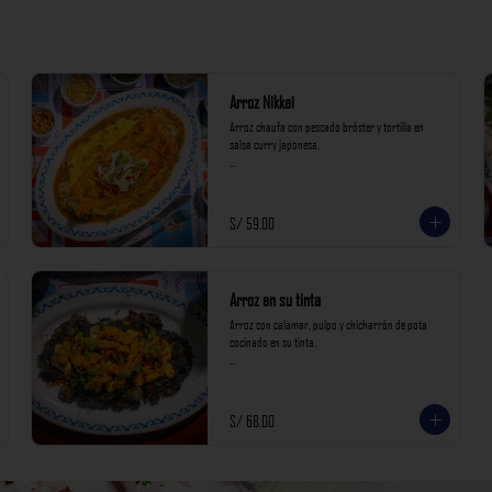
Arroz Nikkei
Arroz chaufa con pescado bróster y tortilla en 
salsa curry japonesa.

*Nuestros precios están expresados en soles e 
incluyen impuestos de ley y recargo al consumo.*
S/ 59.00
Arroz en su tinta
Arroz con calamar, pulpo y chicharrón de pota 
cocinado en su tinta.

*Nuestros precios están expresados en soles e 
incluyen impuestos de ley y recargo al consumo.*
S/ 68.00