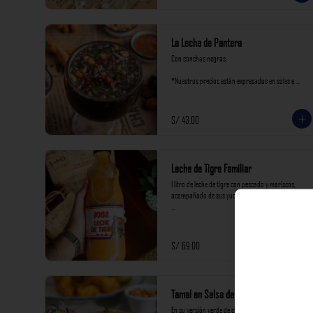
La Leche de Pantera
Con conchas negras.

*Nuestros precios están expresados en soles e 
incluyen impuestos de ley y recargo al consumo.
S/ 43.00
Leche de Tigre Familiar
1 litro de leche de tigre con pescado y mariscos, 
acompañado de sus yuquitas de carretilla

*Nuestros precios están expresados en soles e 
incluyen impuestos de ley y recargo al consumo.
S/ 69.00
Tamal en Salsa de Langostinos
En su versión verde de choclo tierno.
