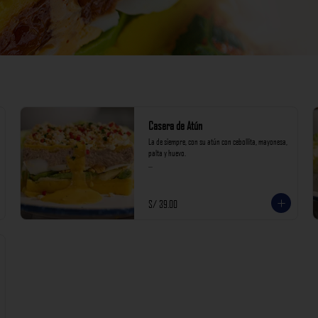
Casera de Atún
La de siempre, con su atún con cebollita, mayonesa, 
palta y huevo.

*Nuestros precios están expresados en soles e 
incluyen impuestos de ley y recargo al consumo.
S/ 39.00