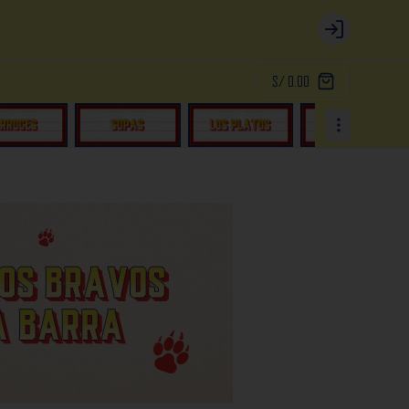
Login
S/ 0.00