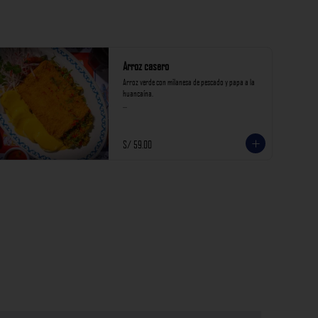
Arroz casero
Arroz verde con milanesa de pescado y papa a la 
huancaína.

*Nuestros precios están expresados en soles e 
incluyen impuestos de ley y recargo al consumo.*
S/ 59.00