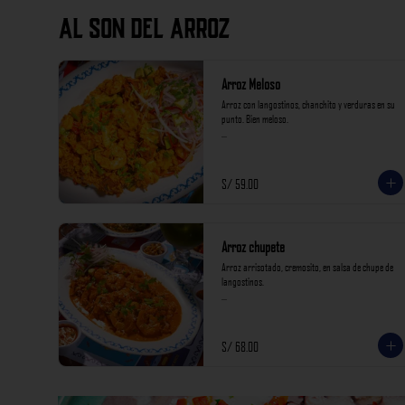
AL SON DEL ARROZ
Arroz Meloso
Arroz con langostinos, chanchito y verduras en su 
punto. Bien meloso.

*Nuestros precios están expresados en soles e 
incluyen impuestos de ley y recargo al consumo.*
S/ 59.00
Arroz chupete
Arroz arrisotado, cremosito, en salsa de chupe de 
langostinos.

*Nuestros precios están expresados en soles e 
incluyen impuestos de ley y recargo al consumo.*
S/ 68.00