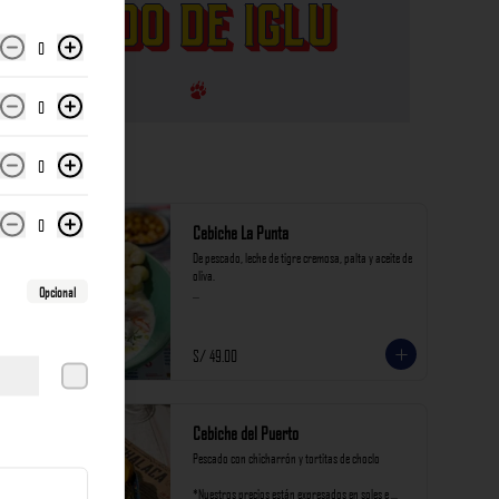
0
0
0
0
Cebiche La Punta
De pescado, leche de tigre cremosa, palta y aceite de 
oliva.

Opcional
*Nuestros precios están expresados en soles e 
incluyen impuestos de ley y recargo al consumo.
S/ 49.00
Cebiche del Puerto
Pescado con chicharrón y tortitas de choclo

*Nuestros precios están expresados en soles e 