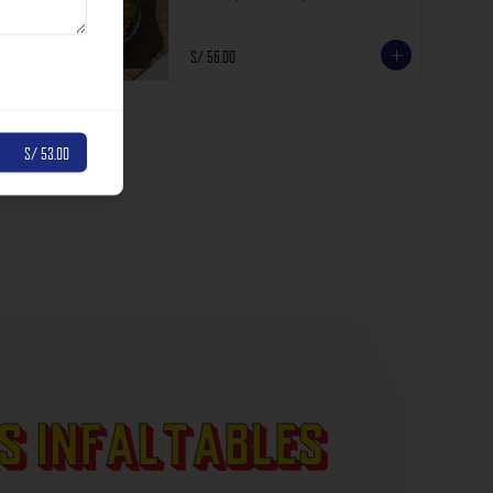
incluyen impuestos de ley y recargo al consumo.
S/ 56.00
S/ 53.00