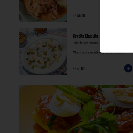
incluyen impuestos de ley y recargo al consumo.
S/ 56.00
Tiradito Chucuito
Leche de tigre cremosa, palta y oliva.

*Nuestros precios están expresados en soles e 
incluyen impuestos de ley y recargo al consumo.
S/ 49.00