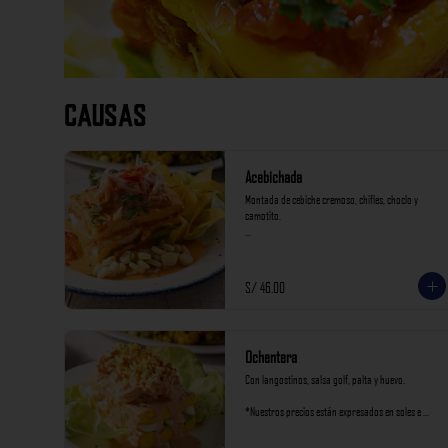
Causas
Acebichada
Montada de cebiche cremoso, chifles, choclo y 
camotito.

*Nuestros precios están expresados en soles e 
incluyen impuestos de ley y recargo al consumo.
S/ 46.00
Ochentera
Con langostinos, salsa golf, palta y huevo.

*Nuestros precios están expresados en soles e 
incluyen impuestos de ley y recargo al consumo.