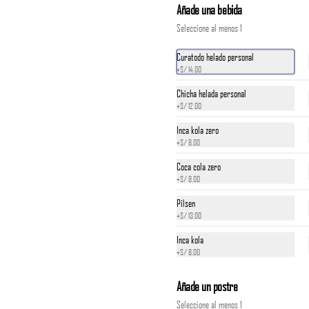
Añade una bebida
*Nuestros precios están expresados en soles e 
Seleccione al menos 1
incluyen impuestos de ley y recargo al consumo.
Curatodo helado personal
S/ 14.00
+
S/ 14.00
Chicha helada personal
+
S/ 12.00
Inca kola zero
+
S/ 8.00
Coca cola zero
+
S/ 8.00
Pilsen
+
S/ 13.00
Inca kola
+
S/ 8.00
Añade un postre
Seleccione al menos 1