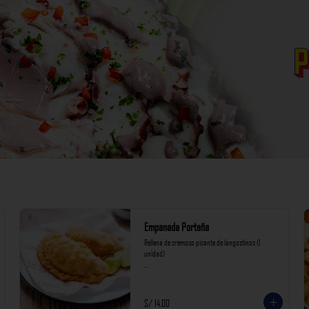
Empanada Porteña
Rellena de cremoso picante de langostinos (1 
unidad)

*Nuestros precios están expresados en soles e 
incluyen impuestos de ley y recargo al consumo.
S/ 14.00