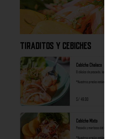
Tiraditos y Cebiches
Cebiche Chalaco
El clásico de pescado, leche de tigre de ají limo.

*Nuestros precios están expresados en soles e 
incluyen impuestos de ley y recargo al consumo.
S/ 49.00
Cebiche Mixto
Pescado y mariscos del día al rocoto

*Nuestros precios están expresados en soles e 