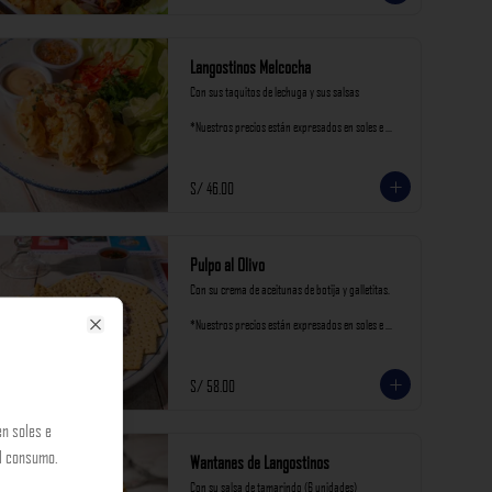
Langostinos Melcocha
Con sus taquitos de lechuga y sus salsas

*Nuestros precios están expresados en soles e 
incluyen impuestos de ley y recargo al consumo.
S/ 46.00
Pulpo al Olivo
Con su crema de aceitunas de botija y galletitas.

*Nuestros precios están expresados en soles e 
incluyen impuestos de ley y recargo al consumo.
Close
S/ 58.00
n soles e
al consumo.
Wantanes de Langostinos
Con su salsa de tamarindo (6 unidades)
