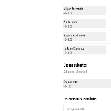
Alfajor Rascacielo
+
S/ 18.00
Pie de Limón
+
S/ 16.00
Suspiro a la Limeña
+
S/ 16.00
Torta de Chocolate
Cebiche Chalaquito
+
S/ 18.00
Con marisco picadito, chicharrón y tortitas de 
choclo

Deseas cubiertos
*Nuestros precios están expresados en soles e 
Seleccione al menos 1
incluyen impuestos de ley y recargo al consumo.
S/ 49.00
Con cubiertos
+
S/ 1.00
Cebiche de Conchas Negras
Instrucciones especiales
Nos llegan diarias de puerto pizarro

*Nuestros precios están expresados en soles e 