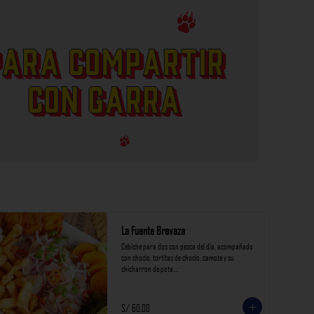
La Fuente Bravaza
Cebiche para dos con pesca del dia, acompañado 
con choclo, tortitas de choclo, camote y su 
chicharron de pota.

*Nuestros precios están expresados en soles e 
incluyen impuestos de ley y recargo al consumo.
S/ 60.00