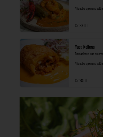
*Nuestros precios están expresados en soles e 
incluyen impuestos de ley y recargo al consumo.
S/ 38.00
Yuca Rellena
De mariscos, con su crema de rocoto y criolla.

*Nuestros precios están expresados en soles e 
incluyen impuestos de ley y recargo al consumo.
S/ 28.00