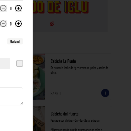
0
0
Opcional
Cebiche La Punta
De pescado, leche de tigre cremosa, palta y aceite de 
oliva.

*Nuestros precios están expresados en soles e 
incluyen impuestos de ley y recargo al consumo.
S/ 49.00
Cebiche del Puerto
Pescado con chicharrón y tortitas de choclo

*Nuestros precios están expresados en soles e 