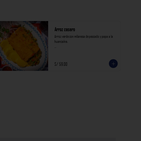
Arroz casero
Arroz verde con milanesa de pescado y papa a la 
huancaína.

*Nuestros precios están expresados en soles e 
incluyen impuestos de ley y recargo al consumo.*
S/ 59.00