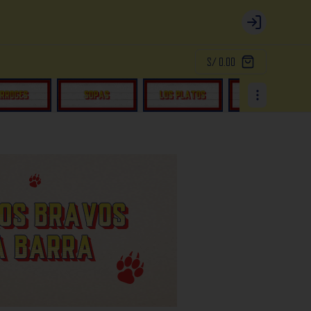
Login
S/ 0.00