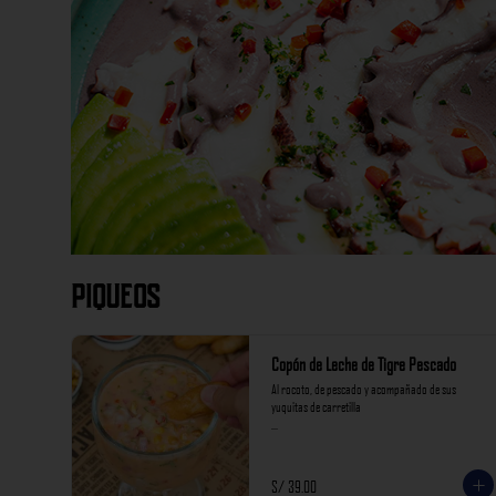
Piqueos
Copón de Leche de Tigre Pescado
Al rocoto, de pescado y acompañado de sus 
yuquitas de carretilla

*Nuestros precios están expresados en soles e 
incluyen impuestos de ley y recargo al consumo.
S/ 39.00