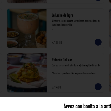
La Leche de Tigre
Al rocoto, con pescado y mariscos, acompañado de 
yuquitas de carretilla

*Nuestros precios están expresados en soles e 
incluyen impuestos de ley y recargo al consumo.
S/ 39.00
Patacón Del Mar
Con su tartar acebichado al ají charapita (Unidad)

*Nuestros precios están expresados en soles e 
incluyen impuestos de ley y recargo al consumo.
S/ 14.00
Tortita de Choclo
Arroz con bonito a la ant
Montadas con su cebichito cremoso (1 unidad)
