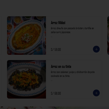
Arroz Nikkei
Arroz chaufa con pescado bróster y tortilla en 
salsa curry japonesa.

*Nuestros precios están expresados en soles e 
incluyen impuestos de ley y recargo al consumo.*
S/ 59.00
Arroz en su tinta
Arroz con calamar, pulpo y chicharrón de pota 
cocinado en su tinta.

*Nuestros precios están expresados en soles e 
incluyen impuestos de ley y recargo al consumo.*
S/ 68.00