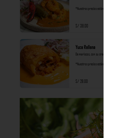
*Nuestros precios están expresados en soles e 
incluyen impuestos de ley y recargo al consumo.
S/ 38.00
Yuca Rellena
De mariscos, con su crema de rocoto y criolla.

*Nuestros precios están expresados en soles e 
incluyen impuestos de ley y recargo al consumo.
S/ 28.00