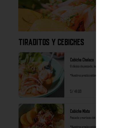
Tiraditos y Cebiches
Cebiche Chalaco
El clásico de pescado, leche de tigre de ají limo.

*Nuestros precios están expresados en soles e 
incluyen impuestos de ley y recargo al consumo.
S/ 49.00
Cebiche Mixto
Pescado y mariscos del día al rocoto

*Nuestros precios están expresados en soles e 