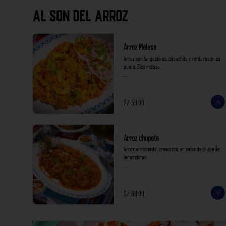
AL SON DEL ARROZ
Arroz Meloso
Arroz con langostinos, chanchito y verduras en su 
punto. Bien meloso.

*Nuestros precios están expresados en soles e 
incluyen impuestos de ley y recargo al consumo.*
S/ 59.00
Arroz chupete
Arroz arrisotado, cremosito, en salsa de chupe de 
langostinos.

*Nuestros precios están expresados en soles e 
incluyen impuestos de ley y recargo al consumo.*
S/ 68.00