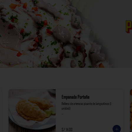
Empanada Porteña
Rellena de cremoso picante de langostinos (1 
unidad)

*Nuestros precios están expresados en soles e 
incluyen impuestos de ley y recargo al consumo.
S/ 14.00