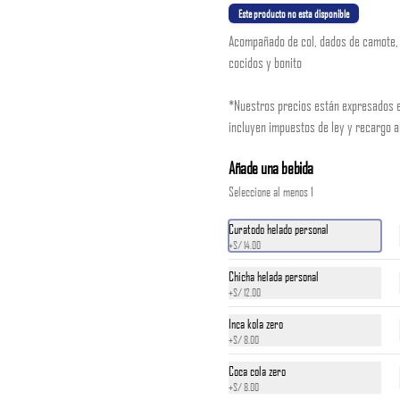
Este producto no esta disponible
*Nuestros precios están expresados en soles e 
incluyen impuestos de ley y recargo al consumo.
Acompañado de col, dados de camote,
cocidos y bonito
S/ 14.00
*Nuestros precios están expresados e
incluyen impuestos de ley y recargo 
Añade una bebida
Seleccione al menos 1
Curatodo helado personal
+
S/ 14.00
Chicha helada personal
+
S/ 12.00
Inca kola zero
+
S/ 8.00
Coca cola zero
+
S/ 8.00