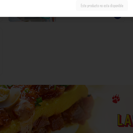
incluyen impuestos de ley y recargo al consumo.
Este producto no esta disponible
S/ 56.00