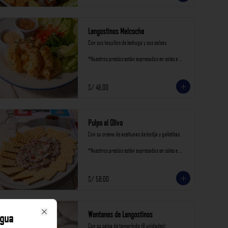
Langostinos Melcocha
Con sus taquitos de lechuga y sus salsas

*Nuestros precios están expresados en soles e 
incluyen impuestos de ley y recargo al consumo.
S/ 46.00
Pulpo al Olivo
Con su crema de aceitunas de botija y galletitas.

*Nuestros precios están expresados en soles e 
incluyen impuestos de ley y recargo al consumo.
S/ 58.00
Wantanes de Langostinos
igua
Close
Con su salsa de tamarindo (6 unidades)
