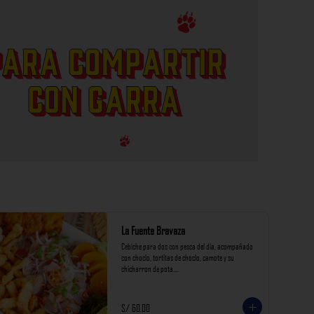
La Fuente Bravaza
Cebiche para dos con pesca del dia, acompañado 
con choclo, tortitas de choclo, camote y su 
chicharron de pota.

*Nuestros precios están expresados en soles e 
incluyen impuestos de ley y recargo al consumo.
S/ 60.00