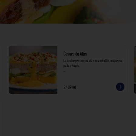
Casera de Atún
La de siempre, con su atún con cebollita, mayonesa, 
palta y huevo.

*Nuestros precios están expresados en soles e 
incluyen impuestos de ley y recargo al consumo.
S/ 39.00