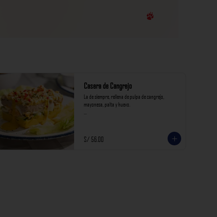
Casera de Cangrejo
La de siempre, rellena de pulpa de cangrejo, 
mayonesa, palta y huevo.

*Nuestros precios están expresados en soles e 
incluyen impuestos de ley y recargo al consumo.
S/ 56.00