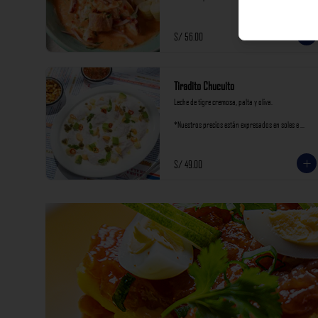
incluyen impuestos de ley y recargo al consumo.
S/ 56.00
Tiradito Chucuito
Leche de tigre cremosa, palta y oliva.

*Nuestros precios están expresados en soles e 
incluyen impuestos de ley y recargo al consumo.
S/ 49.00