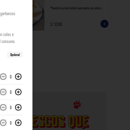
*Nuestros precios están expresados en soles e 
incluyen impuestos de ley y recargo al consumo.
 garbanzos
S/ 32.00
n soles e
al consumo.
Opcional
0
0
0
0