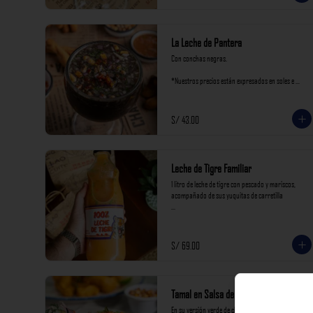
La Leche de Pantera
Con conchas negras.

*Nuestros precios están expresados en soles e 
incluyen impuestos de ley y recargo al consumo.
S/ 43.00
Leche de Tigre Familiar
1 litro de leche de tigre con pescado y mariscos, 
acompañado de sus yuquitas de carretilla

*Nuestros precios están expresados en soles e 
incluyen impuestos de ley y recargo al consumo.
S/ 69.00
Tamal en Salsa de Langostinos
En su versión verde de choclo tierno.
