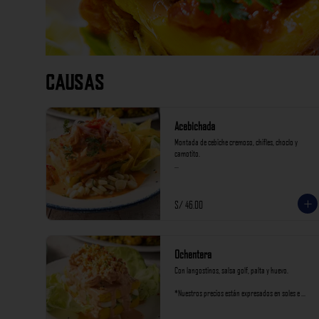
Causas
Acebichada
Montada de cebiche cremoso, chifles, choclo y 
camotito.

*Nuestros precios están expresados en soles e 
incluyen impuestos de ley y recargo al consumo.
S/ 46.00
Ochentera
Con langostinos, salsa golf, palta y huevo.

*Nuestros precios están expresados en soles e 
incluyen impuestos de ley y recargo al consumo.