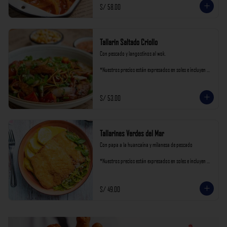
S/ 58.00
Tallarin Saltado Criollo
Con pescado y langostinos al wok.

*Nuestros precios están expresados en soles e incluyen 
impuestos de ley y recargo al consumo.
S/ 53.00
Tallarines Verdes del Mar
Con papa a la huancaína y milanesa de pescado

*Nuestros precios están expresados en soles e incluyen 
impuestos de ley y recargo al consumo.
S/ 49.00