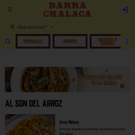
Abrir menu de navegación
Login
¿Dónde quieres pedir?
AL SON DEL ARROZ
Arroz Meloso
Arroz con langostinos, chanchito y verduras en su punto. 
Bien meloso.
