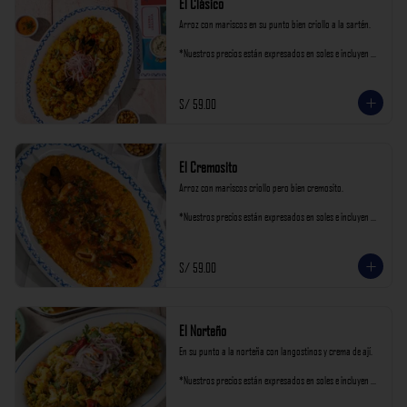
El Clásico
Arroz con mariscos en su punto bien criollo a la sartén.

*Nuestros precios están expresados en soles e incluyen 
impuestos de ley y recargo al consumo.
S/ 59.00
El Cremosito
Arroz con mariscos criollo pero bien cremosito.

*Nuestros precios están expresados en soles e incluyen 
impuestos de ley y recargo al consumo.
S/ 59.00
El Norteño
En su punto a la norteña con langostinos y crema de ají.

*Nuestros precios están expresados en soles e incluyen 
impuestos de ley y recargo al consumo.