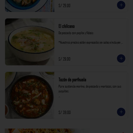
S/ 29.00
El chilcano
De pescado con papita y fideos

*Nuestros precios están expresados en soles e incluyen 
impuestos de ley y recargo al consumo.
S/ 29.00
Tazón de parihuela
Pura sustancia marina, de pescado y mariscos, con sus 
yuquitas.

*Nuestros precios están expresados en soles e incluyen 
impuestos de ley y recargo al consumo.
S/ 39.00