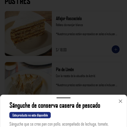
Postres
Alfajor Rascacielo
Relleno de manjar blanco

*Nuestros precios están expresados en soles e incluyen 
impuestos de ley y recargo al consumo.
S/ 18.00
Pie de Limón
Con la receta de la abuelita de Astrid.

*Nuestros precios están expresados en soles e incluyen 
impuestos de ley y recargo al consumo.
S/ 16.00
Sánguche de conserva casera de pescado
Este producto no esta disponible
Suspiro a la Limeña
Sánguche que se cree pan con pollo, acompañado de lechuga, tomate,
Un dulce final  después de un cebichón
