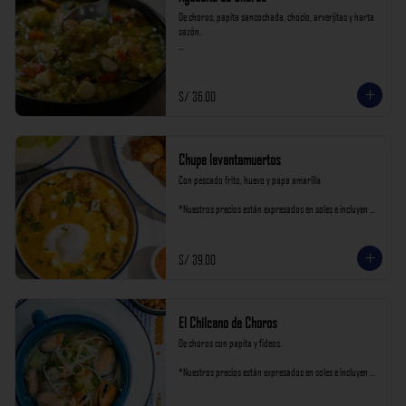
De choros, papita sancochada, choclo, arverjitas y harta 
sazón.

*Nuestros precios están expresados en soles e incluyen 
impuestos de ley y recargo al consumo.
S/ 36.00
Chupe levantamuertos
Con pescado frito, huevo y papa amarilla

*Nuestros precios están expresados en soles e incluyen 
impuestos de ley y recargo al consumo.
S/ 39.00
El Chilcano de Choros
De choros con papita y fideos.

*Nuestros precios están expresados en soles e incluyen 
impuestos de ley y recargo al consumo.