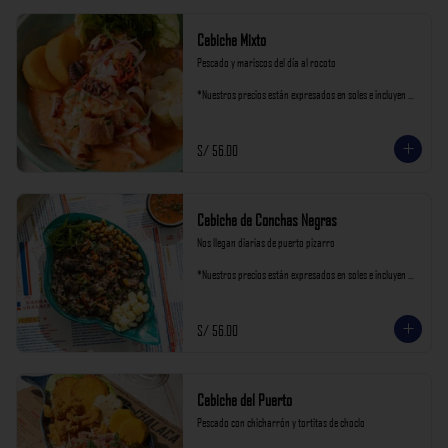
Cebiche Mixto
Pescado y mariscos del día al rocoto

*Nuestros precios están expresados en soles e incluyen 
impuestos de ley y recargo al consumo.
S/ 56.00
Cebiche de Conchas Negras
Nos llegan diarias de puerto pizarro

*Nuestros precios están expresados en soles e incluyen 
impuestos de ley y recargo al consumo.
S/ 56.00
Cebiche del Puerto
Pescado con chicharrón y tortitas de choclo
