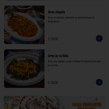
Arroz chupete
Arroz arrisotado, cremosito, en salsa de chupe de 
langostinos.

*Nuestros precios están expresados en soles e incluyen 
impuestos de ley y recargo al consumo.*
S/ 68.00
Arroz en su tinta
Arroz con calamar, pulpo y chicharrón de pota cocinado 
en su tinta.

*Nuestros precios están expresados en soles e incluyen 
impuestos de ley y recargo al consumo.*
S/ 68.00