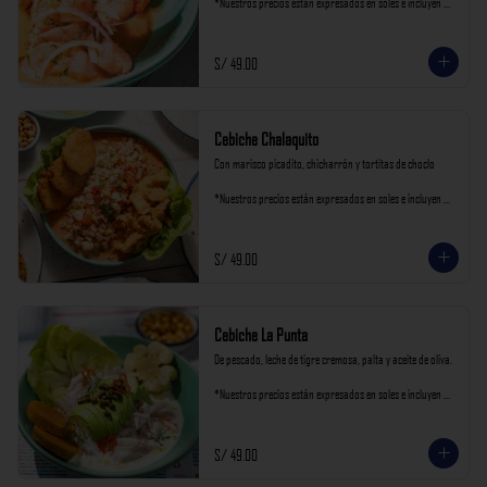
*Nuestros precios están expresados en soles e incluyen 
impuestos de ley y recargo al consumo.
S/ 49.00
Cebiche Chalaquito
Con marisco picadito, chicharrón y tortitas de choclo

*Nuestros precios están expresados en soles e incluyen 
impuestos de ley y recargo al consumo.
S/ 49.00
Cebiche La Punta
De pescado, leche de tigre cremosa, palta y aceite de oliva.

*Nuestros precios están expresados en soles e incluyen 
impuestos de ley y recargo al consumo.
S/ 49.00