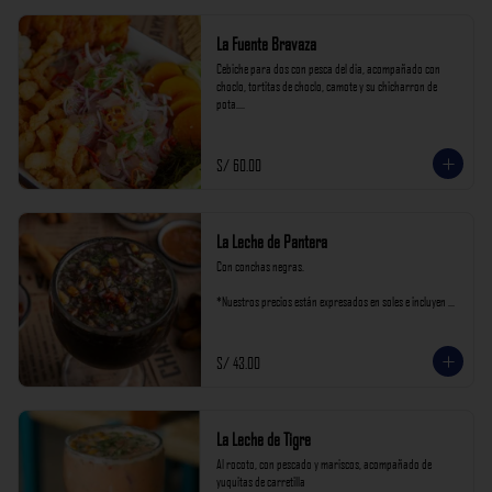
La Fuente Bravaza
Cebiche para dos con pesca del dia, acompañado con 
choclo, tortitas de choclo, camote y su chicharron de 
pota.

*Nuestros precios están expresados en soles e incluyen 
impuestos de ley y recargo al consumo.
S/ 60.00
La Leche de Pantera
Con conchas negras.

*Nuestros precios están expresados en soles e incluyen 
impuestos de ley y recargo al consumo.
S/ 43.00
La Leche de Tigre
Al rocoto, con pescado y mariscos, acompañado de 
yuquitas de carretilla
