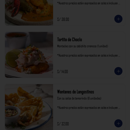
*Nuestros precios están expresados en soles e incluyen 
impuestos de ley y recargo al consumo.
S/ 38.00
Tortita de Choclo
Montadas con su cebichito cremoso (1 unidad)

*Nuestros precios están expresados en soles e incluyen 
impuestos de ley y recargo al consumo.
S/ 14.00
Wantanes de Langostinos
Con su salsa de tamarindo (6 unidades)

*Nuestros precios están expresados en soles e incluyen 
impuestos de ley y recargo al consumo.
S/ 32.00