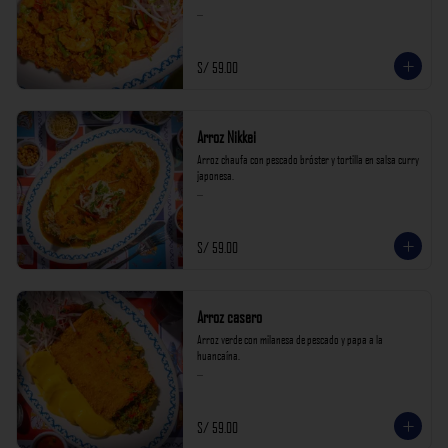
*Nuestros precios están expresados en soles e incluyen 
impuestos de ley y recargo al consumo.*
S/ 59.00
Arroz Nikkei
Arroz chaufa con pescado bróster y tortilla en salsa curry 
japonesa.

*Nuestros precios están expresados en soles e incluyen 
impuestos de ley y recargo al consumo.*
S/ 59.00
Arroz casero
Arroz verde con milanesa de pescado y papa a la 
huancaína.

*Nuestros precios están expresados en soles e incluyen 
impuestos de ley y recargo al consumo.*
S/ 59.00