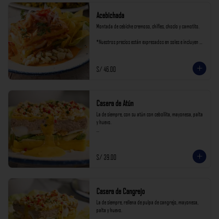
Acebichada
Montada de cebiche cremoso, chifles, choclo y camotito.

*Nuestros precios están expresados en soles e incluyen 
impuestos de ley y recargo al consumo.
S/ 46.00
Casera de Atún
La de siempre, con su atún con cebollita, mayonesa, palta 
y huevo.

*Nuestros precios están expresados en soles e incluyen 
impuestos de ley y recargo al consumo.
S/ 39.00
Casera de Cangrejo
La de siempre, rellena de pulpa de cangrejo, mayonesa, 
palta y huevo.
