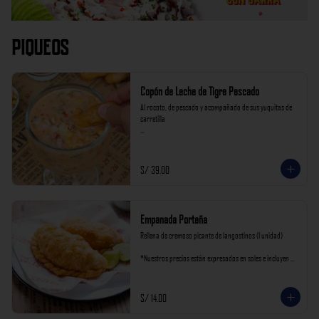
Piqueos
Copón de Leche de Tigre Pescado
Al rocoto, de pescado y acompañado de sus yuquitas de 
carretilla

*Nuestros precios están expresados en soles e incluyen 
impuestos de ley y recargo al consumo.
S/ 39.00
Empanada Porteña
Rellena de cremoso picante de langostinos (1 unidad)

*Nuestros precios están expresados en soles e incluyen 
impuestos de ley y recargo al consumo.
S/ 14.00