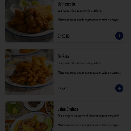
De Pescado
Con yucas fritas, salsa criolla y tártara.

*Nuestros precios están expresados en soles e incluyen 
impuestos de ley y recargo al consumo.
S/ 56.00
De Pota
Con yucas fritas, salsa criolla y tártara

*Nuestros precios están expresados en soles e incluyen 
impuestos de ley y recargo al consumo.
S/ 46.00
Jalea Chalaca
Con lo mejor de nuestros chicharrones para compartir.

*Nuestros precios están expresados en soles e incluyen 
impuestos de ley y recargo al consumo.