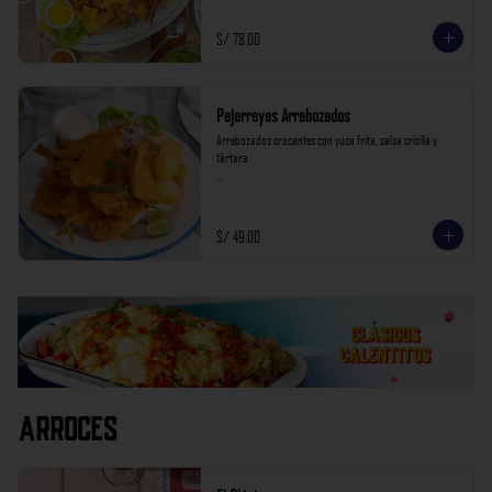
S/ 78.00
Pejerreyes Arrebozados
Arrebozados crocantes con yuca frita, salsa criolla y 
tártara.

*Nuestros precios están expresados en soles e incluyen 
impuestos de ley y recargo al consumo.
S/ 49.00
Arroces