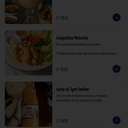
*Nuestros precios están expresados en soles e incluyen 
impuestos de ley y recargo al consumo.
S/ 39.00
Langostinos Melcocha
Con sus taquitos de lechuga y sus salsas

*Nuestros precios están expresados en soles e incluyen 
impuestos de ley y recargo al consumo.
S/ 46.00
Leche de Tigre Familiar
1 litro de leche de tigre con pescado y mariscos, 
acompañado de sus yuquitas de carretilla

*Nuestros precios están expresados en soles e incluyen 
impuestos de ley y recargo al consumo.
S/ 69.00