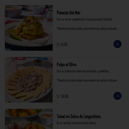
Patacón Del Mar
Con su tartar acebichado al ají charapita (Unidad)

*Nuestros precios están expresados en soles e incluyen 
impuestos de ley y recargo al consumo.
S/ 14.00
Pulpo al Olivo
Con su crema de aceitunas de botija y galletitas.

*Nuestros precios están expresados en soles e incluyen 
impuestos de ley y recargo al consumo.
S/ 58.00
Tamal en Salsa de Langostinos
En su versión verde de choclo tierno.
