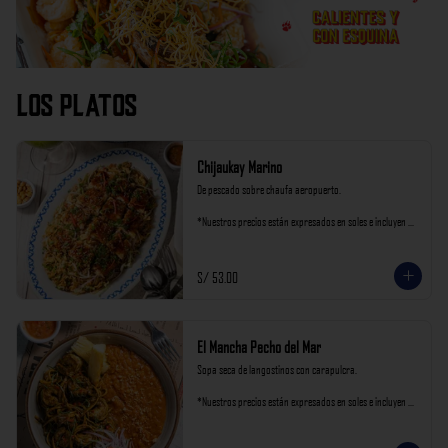
Los Platos
Chijaukay Marino
De pescado sobre chaufa aeropuerto.

*Nuestros precios están expresados en soles e incluyen 
impuestos de ley y recargo al consumo.
S/ 53.00
El Mancha Pecho del Mar
Sopa seca de langostinos con carapulcra.

*Nuestros precios están expresados en soles e incluyen 
impuestos de ley y recargo al consumo.