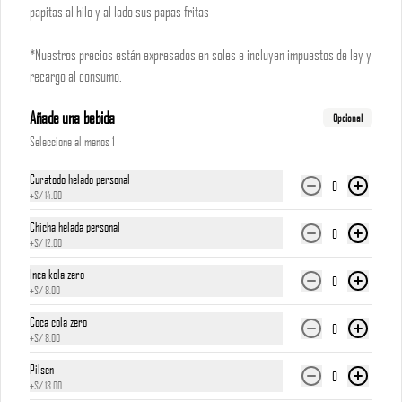
papitas al hilo y al lado sus papas fritas
*Nuestros precios están expresados en soles e incluyen 
impuestos de ley y recargo al consumo.
*Nuestros precios están expresados en soles e incluyen impuestos de ley y
recargo al consumo.
S/ 16.00
Añade una bebida
Opcional
Torta de Chocolate
Seleccione al menos 1
Torta cubierta de fudge, rellena de manjar blanco

Curatodo helado personal
0
*Nuestros precios están expresados en soles e incluyen 
+
S/ 14.00
impuestos de ley y recargo al consumo.
Chicha helada personal
0
S/ 18.00
+
S/ 12.00
Inca kola zero
0
+
S/ 8.00
Turrón
Coca cola zero
Turrón de 3 pisos, lleno de tradición y dulzura

0
+
S/ 8.00
*Nuestros precios están expresados en soles e incluyen 
impuestos de ley y recargo al consumo.
Pilsen
0
+
S/ 13.00
S/ 18.00