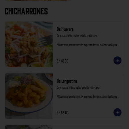
Chicharrones
De Huevera
Con yuca frita, salsa criolla y tártara.

*Nuestros precios están expresados en soles e incluyen 
impuestos de ley y recargo al consumo.
S/ 46.00
De Langostino
Con yucas fritas, salsa criolla y tártara.

*Nuestros precios están expresados en soles e incluyen 
impuestos de ley y recargo al consumo.
S/ 56.00