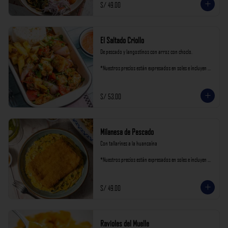
S/ 49.00
El Saltado Criollo
De pescado y langostinos con arroz con choclo.

*Nuestros precios están expresados en soles e incluyen 
impuestos de ley y recargo al consumo.
S/ 53.00
Milanesa de Pescado
Con tallarines a la huancaína

*Nuestros precios están expresados en soles e incluyen 
impuestos de ley y recargo al consumo.
S/ 49.00
Ravioles del Muelle