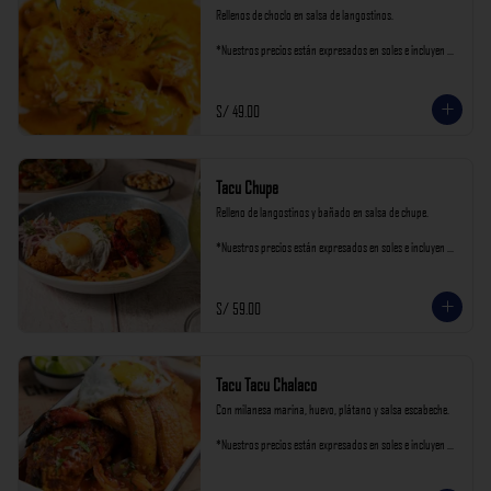
Rellenos de choclo en salsa de langostinos.

*Nuestros precios están expresados en soles e incluyen 
impuestos de ley y recargo al consumo.
S/ 49.00
Tacu Chupe
Relleno de langostinos y bañado en salsa de chupe.

*Nuestros precios están expresados en soles e incluyen 
impuestos de ley y recargo al consumo.
S/ 59.00
Tacu Tacu Chalaco
Con milanesa marina, huevo, plátano y salsa escabeche.

*Nuestros precios están expresados en soles e incluyen 
impuestos de ley y recargo al consumo.